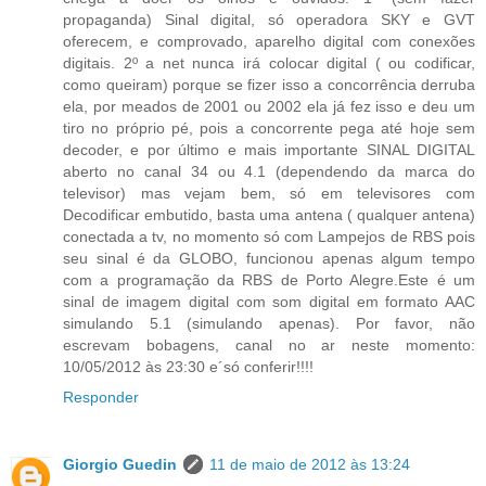
propaganda) Sinal digital, só operadora SKY e GVT
oferecem, e comprovado, aparelho digital com conexões
digitais. 2º a net nunca irá colocar digital ( ou codificar,
como queiram) porque se fizer isso a concorrência derruba
ela, por meados de 2001 ou 2002 ela já fez isso e deu um
tiro no próprio pé, pois a concorrente pega até hoje sem
decoder, e por último e mais importante SINAL DIGITAL
aberto no canal 34 ou 4.1 (dependendo da marca do
televisor) mas vejam bem, só em televisores com
Decodificar embutido, basta uma antena ( qualquer antena)
conectada a tv, no momento só com Lampejos de RBS pois
seu sinal é da GLOBO, funcionou apenas algum tempo
com a programação da RBS de Porto Alegre.Este é um
sinal de imagem digital com som digital em formato AAC
simulando 5.1 (simulando apenas). Por favor, não
escrevam bobagens, canal no ar neste momento:
10/05/2012 às 23:30 e´só conferir!!!!
Responder
Giorgio Guedin
11 de maio de 2012 às 13:24