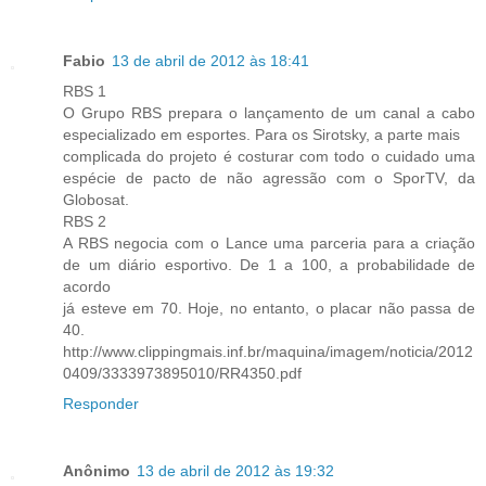
Fabio
13 de abril de 2012 às 18:41
RBS 1
O Grupo RBS prepara o lançamento de um canal a cabo
especializado em esportes. Para os Sirotsky, a parte mais
complicada do projeto é costurar com todo o cuidado uma
espécie de pacto de não agressão com o SporTV, da
Globosat.
RBS 2
A RBS negocia com o Lance uma parceria para a criação
de um diário esportivo. De 1 a 100, a probabilidade de
acordo
já esteve em 70. Hoje, no entanto, o placar não passa de
40.
http://www.clippingmais.inf.br/maquina/imagem/noticia/2012
0409/3333973895010/RR4350.pdf
Responder
Anônimo
13 de abril de 2012 às 19:32