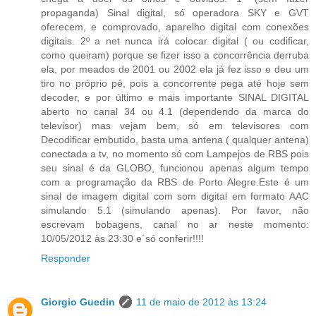
propaganda) Sinal digital, só operadora SKY e GVT
oferecem, e comprovado, aparelho digital com conexões
digitais. 2º a net nunca irá colocar digital ( ou codificar,
como queiram) porque se fizer isso a concorrência derruba
ela, por meados de 2001 ou 2002 ela já fez isso e deu um
tiro no próprio pé, pois a concorrente pega até hoje sem
decoder, e por último e mais importante SINAL DIGITAL
aberto no canal 34 ou 4.1 (dependendo da marca do
televisor) mas vejam bem, só em televisores com
Decodificar embutido, basta uma antena ( qualquer antena)
conectada a tv, no momento só com Lampejos de RBS pois
seu sinal é da GLOBO, funcionou apenas algum tempo
com a programação da RBS de Porto Alegre.Este é um
sinal de imagem digital com som digital em formato AAC
simulando 5.1 (simulando apenas). Por favor, não
escrevam bobagens, canal no ar neste momento:
10/05/2012 às 23:30 e´só conferir!!!!
Responder
Giorgio Guedin
11 de maio de 2012 às 13:24