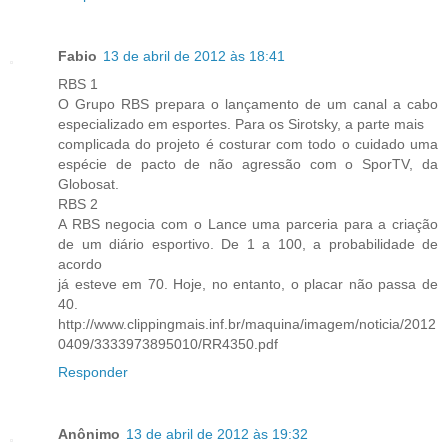
Fabio
13 de abril de 2012 às 18:41
RBS 1
O Grupo RBS prepara o lançamento de um canal a cabo
especializado em esportes. Para os Sirotsky, a parte mais
complicada do projeto é costurar com todo o cuidado uma
espécie de pacto de não agressão com o SporTV, da
Globosat.
RBS 2
A RBS negocia com o Lance uma parceria para a criação
de um diário esportivo. De 1 a 100, a probabilidade de
acordo
já esteve em 70. Hoje, no entanto, o placar não passa de
40.
http://www.clippingmais.inf.br/maquina/imagem/noticia/2012
0409/3333973895010/RR4350.pdf
Responder
Anônimo
13 de abril de 2012 às 19:32