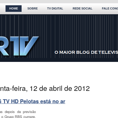
HOME
SOBRE
TV DIGITAL
REDE SOCIAL
FALE CON
nta-feira, 12 de abril de 2012
 TV HD Pelotas está no ar
as depois da previsão
al, o Grupo RBS cumpre,