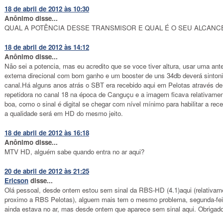
18 de abril de 2012 às 10:30
Anônimo disse...
QUAL A POTÊNCIA DESSE TRANSMISOR E QUAL É O SEU ALCANC
18 de abril de 2012 às 14:12
Anônimo disse...
Não sei a potencia, mas eu acredito que se voce tiver altura, usar uma ant
externa direcional com bom ganho e um booster de uns 34db deverá sintoni
canal.Há alguns anos atrás o SBT era recebido aqui em Pelotas através d
repetidora no canal 18 na época de Canguçu e a imagem ficava relativame
boa, como o sinal é digital se chegar com nível mínimo para habilitar a rec
a qualidade será em HD do mesmo jeito.
18 de abril de 2012 às 16:18
Anônimo disse...
MTV HD, alguém sabe quando entra no ar aqui?
20 de abril de 2012 às 21:25
Ericson
disse...
Olá pessoal, desde ontem estou sem sinal da RBS-HD (4.1)aqui (relativam
proximo a RBS Pelotas), alguem mais tem o mesmo problema, segunda-fei
ainda estava no ar, mas desde ontem que aparece sem sinal aqui. Obrigado