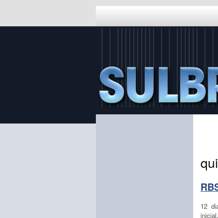
qui
RBS
12 di
inici