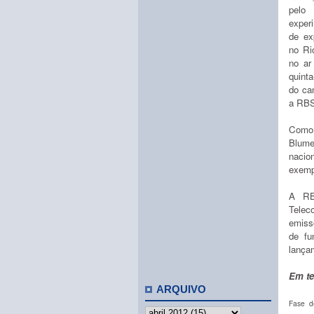
pelo
exper
de ex
no Ri
no ar
quinta
do can
a RBS
Como 
Blume
nacion
exemp
A RB
Telec
emiss
de fu
lançam
Em te
ARQUIVO
Fase d