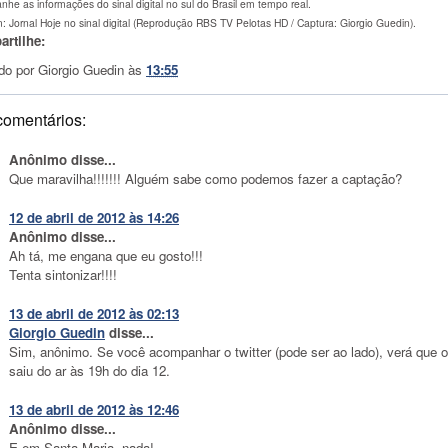
he as informações do sinal digital no sul do Brasil em tempo real.
 Jornal Hoje no sinal digital (Reprodução RBS TV Pelotas HD / Captura: Giorgio Guedin).
rtilhe:
do por
Giorgio Guedin
às
13:55
comentários:
Anônimo disse...
Que maravilha!!!!!!! Alguém sabe como podemos fazer a captação?
12 de abril de 2012 às 14:26
Anônimo disse...
Ah tá, me engana que eu gosto!!!
Tenta sintonizar!!!!
13 de abril de 2012 às 02:13
Giorgio Guedin
disse...
Sim, anônimo. Se você acompanhar o twitter (pode ser ao lado), verá que o
saiu do ar às 19h do dia 12.
13 de abril de 2012 às 12:46
Anônimo disse...
E em Santa Maria, nada!