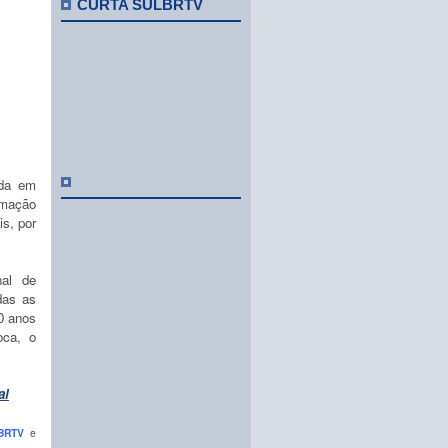
CURTA SULBRTV
nda em
amação
is, por
al de
das as
0 anos
oca, o
al
BRTV
e