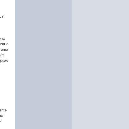
E?
ena
zar o
e uma
nte
epção
ente
ra
!