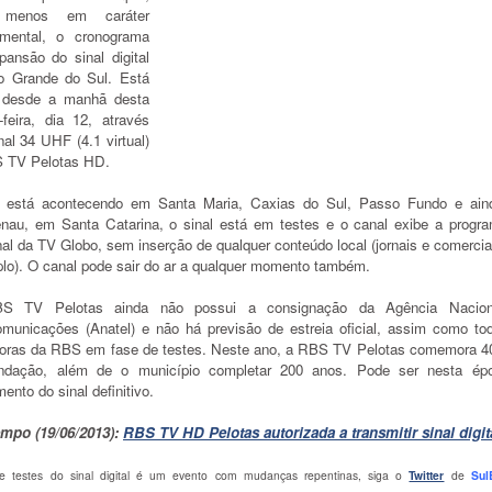
 menos em caráter
imental, o cronograma
pansão do sinal digital
o Grande do Sul. Está
 desde a manhã desta
-feira, dia 12, através
al 34 UHF (4.1 virtual)
 TV Pelotas HD.
está acontecendo em Santa Maria, Caxias do Sul, Passo Fundo e ai
nau, em Santa Catarina, o sinal está em testes e o canal exibe a progr
al da TV Globo, sem inserção de qualquer conteúdo local (jornais e comercia
lo). O canal pode sair do ar a qualquer momento também.
S TV Pelotas ainda não possui a consignação da Agência Nacion
omunicações (Anatel) e não há previsão de estreia oficial, assim como to
oras da RBS em fase de testes. Neste ano, a RBS TV Pelotas comemora 4
ndação, além de o município completar 200 anos. Pode ser nesta ép
ento do sinal definitivo.
mpo (19/06/2013):
RBS TV HD Pelotas autorizada a transmitir sinal digit
e testes do sinal digital é um evento com mudanças repentinas, siga o
Twitter
de
Sul