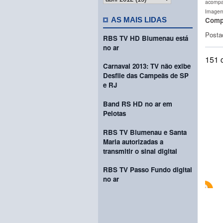
acompan
Imagem:
Compa
AS MAIS LIDAS
Posta
RBS TV HD Blumenau está
no ar
151 
Carnaval 2013: TV não exibe
Desfile das Campeãs de SP
e RJ
Band RS HD no ar em
Pelotas
RBS TV Blumenau e Santa
Maria autorizadas a
transmitir o sinal digital
RBS TV Passo Fundo digital
no ar