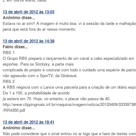
13 de abril de 2012 às 13:03
Anônimo disse...
Estava no ar sim!! A imagem é muito boa. vi à sessão da tarde e malhação
pena que está fora do ar nesse momento.
13 de abril de 2012 às 14:38
Fabio disse...
RBS 1
O Grupo RBS prepara o lançamento de um canal a cabo especializado em
esportes. Para os Sirotsky, a parte mais
complicada do projeto é costurar com todo o cuidado uma espécie de pacto
não agressão com o SporTV, da Globosat.
RBS 2
A RBS negocia com o Lance uma parceria para a criação de um diário espo
De 1 a 100, a probabilidade de acordo
já esteve em 70. Hoje, no entanto, o placar não passa de 40.
http://www.clippingmais.inf.br/maquina/imagem/noticia/20120409/3333973
/RR4350.pdf
13 de abril de 2012 às 18:41
Anônimo disse...
Não pode considerar que o sinal entrou no ar logo que a fase de testes co