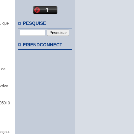
. que
PESQUISE
FRIENDCONNECT
 de
rtivo.
895010
meçou.