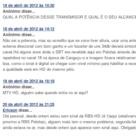
18 de abril de 2012 às 10:30
Anônimo disse...
QUAL A POTÊNCIA DESSE TRANSMISOR E QUAL É O SEU ALCANC
18 de abril de 2012 às 14:12
Anônimo disse...
Não sei a potencia, mas eu acredito que se voce tiver altura, usar uma ant
externa direcional com bom ganho e um booster de uns 34db deverá sintoni
canal.Há alguns anos atrás o SBT era recebido aqui em Pelotas através d
repetidora no canal 18 na época de Canguçu e a imagem ficava relativame
boa, como o sinal é digital se chegar com nível mínimo para habilitar a rec
a qualidade será em HD do mesmo jeito.
18 de abril de 2012 às 16:18
Anônimo disse...
MTV HD, alguém sabe quando entra no ar aqui?
20 de abril de 2012 às 21:25
Ericson
disse...
Olá pessoal, desde ontem estou sem sinal da RBS-HD (4.1)aqui (relativam
proximo a RBS Pelotas), alguem mais tem o mesmo problema, segunda-fei
ainda estava no ar, mas desde ontem que aparece sem sinal aqui. Obrigado