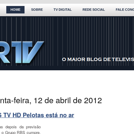
HOME
SOBRE
TV DIGITAL
REDE SOCIAL
FALE CON
nta-feira, 12 de abril de 2012
 TV HD Pelotas está no ar
as depois da previsão
al, o Grupo RBS cumpre,