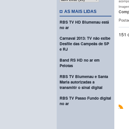
acompan
Imagem:
Compa
AS MAIS LIDAS
Posta
RBS TV HD Blumenau está
no ar
151 
Carnaval 2013: TV não exibe
Desfile das Campeãs de SP
e RJ
Band RS HD no ar em
Pelotas
RBS TV Blumenau e Santa
Maria autorizadas a
transmitir o sinal digital
RBS TV Passo Fundo digital
no ar