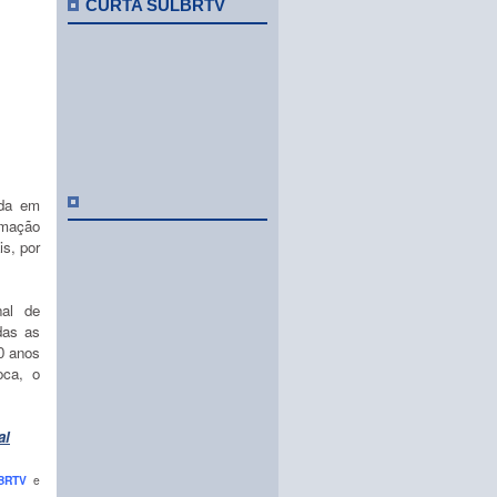
CURTA SULBRTV
nda em
amação
is, por
al de
das as
0 anos
oca, o
al
BRTV
e