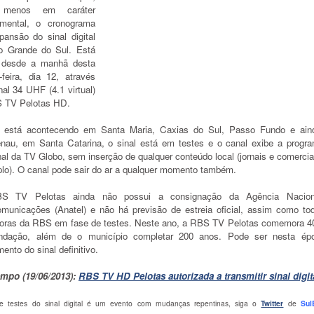
 menos em caráter
imental, o cronograma
pansão do sinal digital
o Grande do Sul. Está
 desde a manhã desta
-feira, dia 12, através
al 34 UHF (4.1 virtual)
 TV Pelotas HD.
está acontecendo em Santa Maria, Caxias do Sul, Passo Fundo e ai
nau, em Santa Catarina, o sinal está em testes e o canal exibe a progr
al da TV Globo, sem inserção de qualquer conteúdo local (jornais e comercia
lo). O canal pode sair do ar a qualquer momento também.
S TV Pelotas ainda não possui a consignação da Agência Nacion
omunicações (Anatel) e não há previsão de estreia oficial, assim como to
oras da RBS em fase de testes. Neste ano, a RBS TV Pelotas comemora 4
ndação, além de o município completar 200 anos. Pode ser nesta ép
ento do sinal definitivo.
mpo (19/06/2013):
RBS TV HD Pelotas autorizada a transmitir sinal digit
e testes do sinal digital é um evento com mudanças repentinas, siga o
Twitter
de
Sul