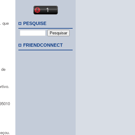
. que
PESQUISE
FRIENDCONNECT
 de
rtivo.
895010
meçou.