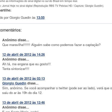
he as informações do sinal digital no sul do Brasil em tempo real.
 Jornal Hoje no sinal digital (Reprodução RBS TV Pelotas HD / Captura: Giorgio Guedin).
rtilhe:
do por
Giorgio Guedin
às
13:55
comentários:
Anônimo disse...
Que maravilha!!!!!!! Alguém sabe como podemos fazer a captação?
12 de abril de 2012 às 14:26
Anônimo disse...
Ah tá, me engana que eu gosto!!!
Tenta sintonizar!!!!
13 de abril de 2012 às 02:13
Giorgio Guedin
disse...
Sim, anônimo. Se você acompanhar o twitter (pode ser ao lado), verá que o
saiu do ar às 19h do dia 12.
13 de abril de 2012 às 12:46
Anônimo disse...
E em Santa Maria, nada!