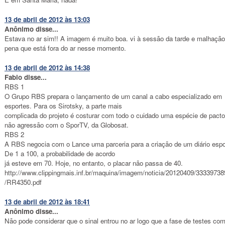
13 de abril de 2012 às 13:03
Anônimo disse...
Estava no ar sim!! A imagem é muito boa. vi à sessão da tarde e malhação
pena que está fora do ar nesse momento.
13 de abril de 2012 às 14:38
Fabio disse...
RBS 1
O Grupo RBS prepara o lançamento de um canal a cabo especializado em
esportes. Para os Sirotsky, a parte mais
complicada do projeto é costurar com todo o cuidado uma espécie de pacto
não agressão com o SporTV, da Globosat.
RBS 2
A RBS negocia com o Lance uma parceria para a criação de um diário espo
De 1 a 100, a probabilidade de acordo
já esteve em 70. Hoje, no entanto, o placar não passa de 40.
http://www.clippingmais.inf.br/maquina/imagem/noticia/20120409/3333973
/RR4350.pdf
13 de abril de 2012 às 18:41
Anônimo disse...
Não pode considerar que o sinal entrou no ar logo que a fase de testes co