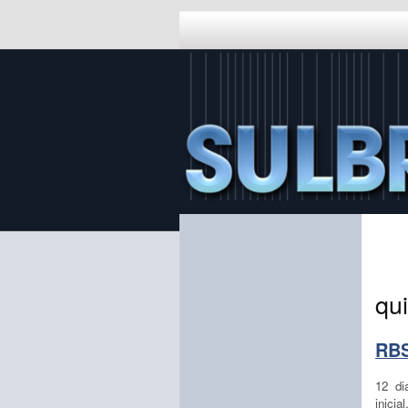
qui
RBS
12 di
inici