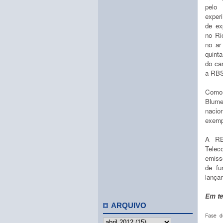
pelo
exper
de ex
no Ri
no ar
quinta
do can
a RBS
Como 
Blume
nacion
exemp
A RB
Telec
emiss
de fu
lançam
Em te
ARQUIVO
Fase d