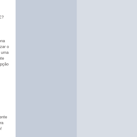
E?
ena
zar o
e uma
nte
epção
ente
ra
!