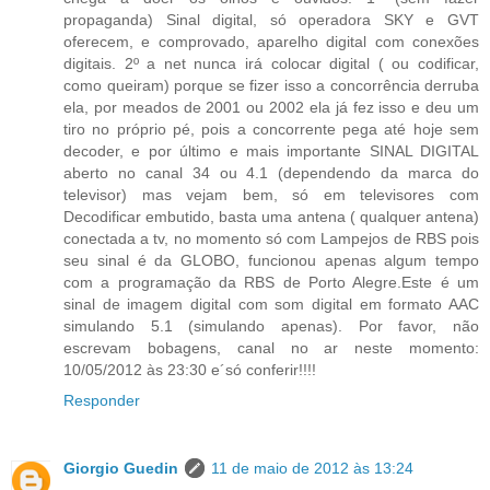
propaganda) Sinal digital, só operadora SKY e GVT
oferecem, e comprovado, aparelho digital com conexões
digitais. 2º a net nunca irá colocar digital ( ou codificar,
como queiram) porque se fizer isso a concorrência derruba
ela, por meados de 2001 ou 2002 ela já fez isso e deu um
tiro no próprio pé, pois a concorrente pega até hoje sem
decoder, e por último e mais importante SINAL DIGITAL
aberto no canal 34 ou 4.1 (dependendo da marca do
televisor) mas vejam bem, só em televisores com
Decodificar embutido, basta uma antena ( qualquer antena)
conectada a tv, no momento só com Lampejos de RBS pois
seu sinal é da GLOBO, funcionou apenas algum tempo
com a programação da RBS de Porto Alegre.Este é um
sinal de imagem digital com som digital em formato AAC
simulando 5.1 (simulando apenas). Por favor, não
escrevam bobagens, canal no ar neste momento:
10/05/2012 às 23:30 e´só conferir!!!!
Responder
Giorgio Guedin
11 de maio de 2012 às 13:24