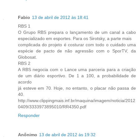
Fabio
13 de abril de 2012 às 18:41
RBS 1
O Grupo RBS prepara o lançamento de um canal a cabo
especializado em esportes. Para os Sirotsky, a parte mais
complicada do projeto é costurar com todo o cuidado uma
espécie de pacto de não agressão com o SporTV, da
Globosat.
RBS 2
A RBS negocia com o Lance uma parceria para a criação
de um diário esportivo. De 1 a 100, a probabilidade de
acordo
já esteve em 70. Hoje, no entanto, o placar não passa de
40.
http://www.clippingmais.inf.br/maquina/imagem/noticia/2012
0409/3333973895010/RR4350.pdf
Responder
Anônimo
13 de abril de 2012 às 19:32