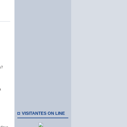
o?
a
VISITANTES ON LINE
 deve