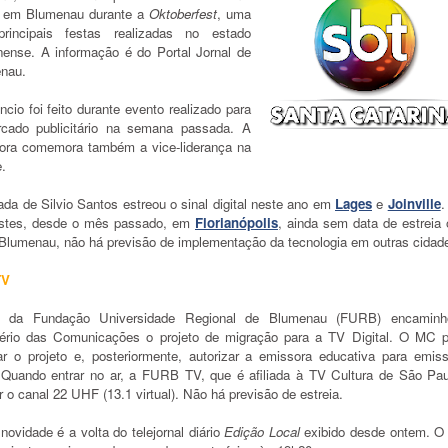
al em Blumenau durante a
Oktoberfest
, uma
rincipais festas realizadas no estado
inense. A informação é do Portal Jornal de
enau.
cio foi feito durante evento realizado para
cado publicitário na semana passada. A
ora comemora também a vice-liderança na
.
iada de Silvio Santos estreou o sinal digital neste ano em
Lages
e
Joinville
.
stes, desde o mês passado, em
Florianópolis
, ainda sem data de estreia o
Blumenau, não há previsão de implementação da tecnologia em outras cidad
TV
 da Fundação Universidade Regional de Blumenau (FURB) encaminh
tério das Comunicações o projeto de migração para a TV Digital. O MC p
ar o projeto e, posteriormente, autorizar a emissora educativa para emis
. Quando entrar no ar, a FURB TV, que é afiliada à TV Cultura de São Paul
 o canal 22 UHF (13.1 virtual). Não há previsão de estreia.
novidade é a volta do telejornal diário
Edição Local
exibido desde ontem. O 