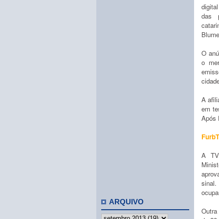
digit
das p
catar
Blum
O anún
o mer
emiss
cidade
A afil
em te
Após 
Furb
A TV
Minis
aprov
sinal
ocupar
ARQUIVO
Outra 