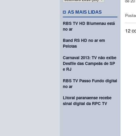
de 20 
AS MAIS LIDAS
Posta
RBS TV HD Blumenau está
no ar
12 c
Band RS HD no ar em
Pelotas
Carnaval 2013: TV não exibe
Desfile das Campeãs de SP
e RJ
RBS TV Passo Fundo digital
no ar
Litoral paranaense recebe
sinal digital da RPC TV