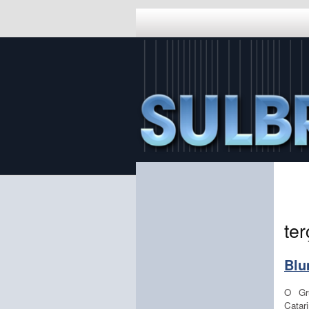
ter
Blu
O Gr
Catari