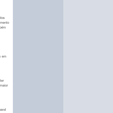
elos
imento
mbém
os em
ter
 maior
band