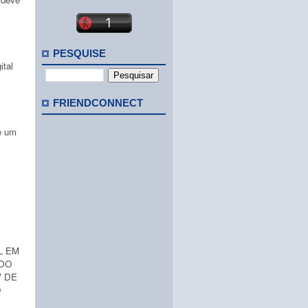
PESQUISE
ital
FRIENDCONNECT
se um
L EM
NDO
V DE
O