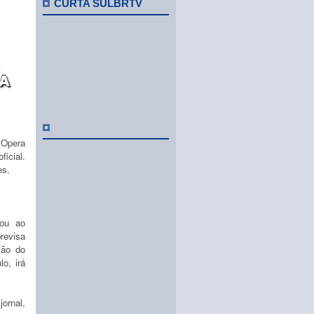
CURTA SULBRTV
 Opera
ficial.
es.
ou ao
revisa
são do
o, irá
jornal,