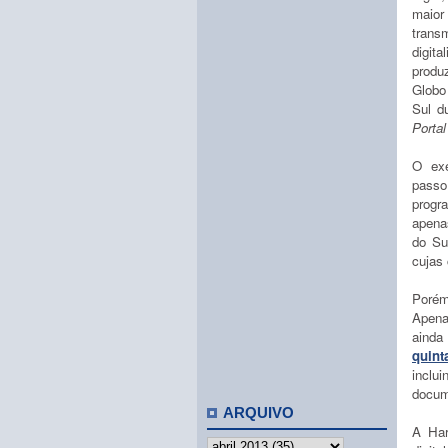
maior
trans
digit
produ
Globo
Sul d
Porta
O exe
pass
progr
apena
do Su
cujas 
Porém
Apen
ainda
quinta
inclu
docum
ARQUIVO
A Har