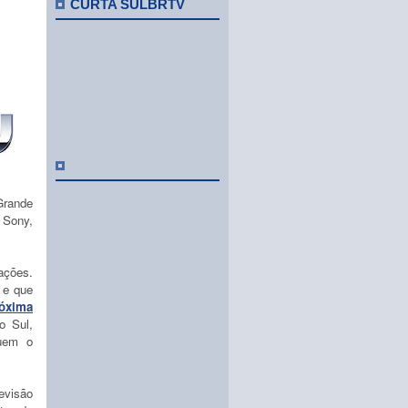
CURTA SULBRTV
Grande
 Sony,
ações.
l e que
róxima
o Sul,
uem o
evisão