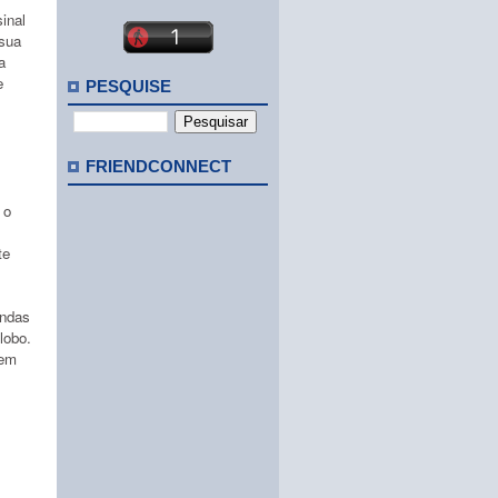
inal
 sua
a
e
PESQUISE
FRIENDCONNECT
 o
te
endas
lobo.
 em