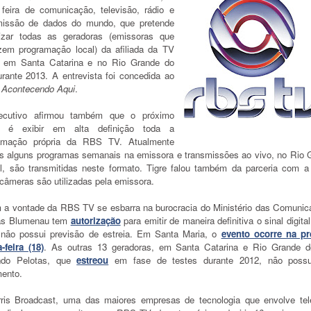
 feira de comunicação, televisão, rádio e
missão de dados do mundo, que pretende
alizar todas as geradoras (emissoras que
zem programação local) da afiliada da TV
 em Santa Catarina e no Rio Grande do
urante 2013. A entrevista foi concedida ao
l Acontecendo Aqui
.
cutivo afirmou também que o próximo
o é exibir em alta definição toda a
amação própria da RBS TV. Atualmente
s alguns programas semanais na emissora e transmissões ao vivo, no Rio 
l, são transmitidas neste formato. Tigre falou também da parceria com a
câmeras são utilizadas pela emissora.
 a vontade da RBS TV se esbarra na burocracia do Ministério das Comunic
as Blumenau tem
autorização
para emitir de maneira definitiva o sinal digita
 não possui previsão de estreia. Em Santa Maria, o
evento ocorre na p
-feira (18)
. As outras 13 geradoras, em Santa Catarina e Rio Grande d
indo Pelotas, que
estreou
em fase de testes durante 2012, não poss
ento.
ris Broadcast, uma das maiores empresas de tecnologia que envolve tel