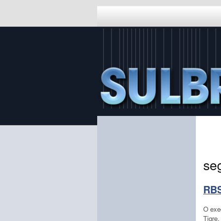
seg
RBS
O exe
Tigre