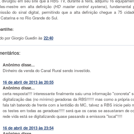
l, divulgou em seu site que a RBS TV, durante a feira, adquiriu 16 equipame
oles-mestre em alta definição (
HD master control systems
), fundamental 
missão do sinal digital, permitindo que a alta definição chegue a 75 cida
 Catarina e no Rio Grande do Sul.
rtilhe:
do por
Giorgio Guedin
às
22:40
mentários:
Anônimo disse...
Dinheiro da venda do Canal Rural sendo investido.
16 de abril de 2013 às 20:55
Anônimo disse...
certa resposta!!!! interessante finalmente saiu uma informação "concreta" s
digitalização das (no mínimo) geradoras da RBS!!!!!! mas como a própria c
fala tah batendo de frente com a lentidão do MC, talvez a RBS inicie pelo
os testes em todas as geradoas!!!!! será que os caras se assustaram de 
rede vida está se digitalizando quase passando a emissora "local"!!!!
16 de abril de 2013 às 23:54
Anônimo disse...