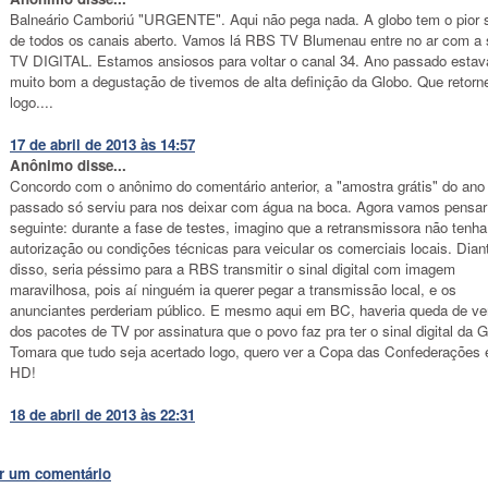
Balneário Camboriú "URGENTE". Aqui não pega nada. A globo tem o pior s
de todos os canais aberto. Vamos lá RBS TV Blumenau entre no ar com a
TV DIGITAL. Estamos ansiosos para voltar o canal 34. Ano passado estav
muito bom a degustação de tivemos de alta definição da Globo. Que retorn
logo....
17 de abril de 2013 às 14:57
Anônimo disse...
Concordo com o anônimo do comentário anterior, a "amostra grátis" do ano
passado só serviu para nos deixar com água na boca. Agora vamos pensar
seguinte: durante a fase de testes, imagino que a retransmissora não tenha
autorização ou condições técnicas para veicular os comerciais locais. Dian
disso, seria péssimo para a RBS transmitir o sinal digital com imagem
maravilhosa, pois aí ninguém ia querer pegar a transmissão local, e os
anunciantes perderiam público. E mesmo aqui em BC, haveria queda de v
dos pacotes de TV por assinatura que o povo faz pra ter o sinal digital da G
Tomara que tudo seja acertado logo, quero ver a Copa das Confederações
HD!
18 de abril de 2013 às 22:31
r um comentário