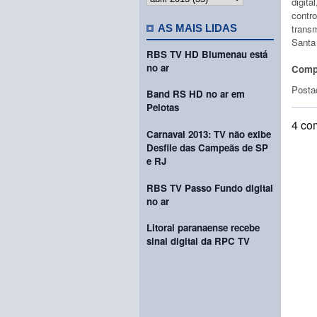
digita
contr
trans
AS MAIS LIDAS
Santa
RBS TV HD Blumenau está
no ar
Compa
Posta
Band RS HD no ar em
Pelotas
4 co
Carnaval 2013: TV não exibe
Desfile das Campeãs de SP
e RJ
RBS TV Passo Fundo digital
no ar
Litoral paranaense recebe
sinal digital da RPC TV