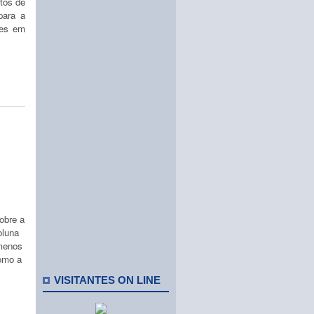
ntos de
para a
des em
obre a
oluna
 menos
como a
VISITANTES ON LINE