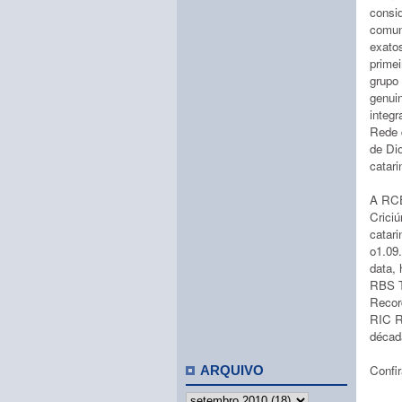
consi
comun
exatos
primei
grupo
genui
integr
Rede 
de Dio
catari
A RCE
Criciú
catari
o1.09
data,
RBS T
Recor
RIC R
décad
Confi
ARQUIVO