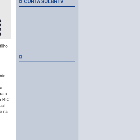
CURTA SULBRTV
ilho
-
ório
ta
ra a
a RIC
ual
e na