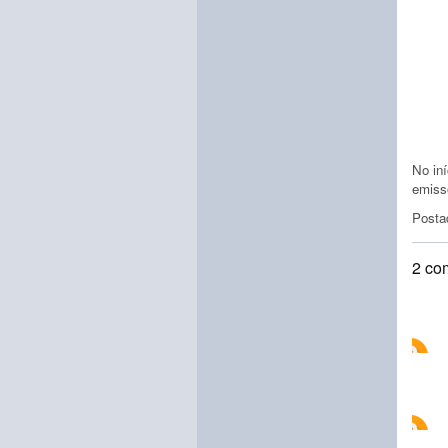
No in
emiss
Posta
2 co