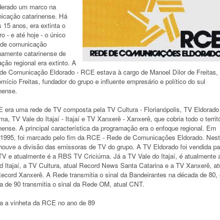
derado um marco na
icação catarinense. Há
 15 anos, era extinta o
ro - e até hoje - o único
 de comunicação
namente catarinense de
ação regional era extinto. A
de Comunicação Eldorado - RCE estava à cargo de Manoel Dilor de Freitas, f
mício Freitas, fundador do grupo e influente empresário e político do sul
nense.
 era uma rede de TV composta pela TV Cultura - Florianópolis, TV Eldorado 
ma, TV Vale do Itajaí - Itajaí e TV Xanxerê - Xanxerê, que cobria todo o territ
nense. A principal característica da programação era o enfoque regional. Em
.1995, foi marcado pelo fim da RCE - Rede de Comunicações Eldorado. Nes
 houve a divisão das emissoras de TV do grupo. A TV Eldorado foi vendida pa
V e atualmente é a RBS TV Criciúma. Já a TV Vale do Itajaí, é atualmente 
d Itajaí, a TV Cultura, atual Record News Santa Catarina e a TV Xanxerê, at
ecord Xanxerê. A Rede transmitia o sinal da Bandeirantes na década de 80, 
a de 90 transmitia o sinal da Rede OM, atual CNT.
ra a vinheta da RCE no ano de 89