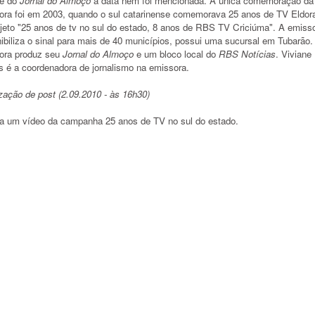
je do
Jornal do Almoço
a data nem foi mencionada. A única comemoração da
ora foi em 2003, quando o sul catarinense comemorava 25 anos de TV Eldor
ojeto "25 anos de tv no sul do estado, 8 anos de RBS TV Criciúma". A emiss
ibiliza o sinal para mais de 40 municípios, possui uma sucursal em Tubarão.
ora produz seu
Jornal do Almoço
e um bloco local do
RBS Notícias
. Viviane
s é a coordenadora de jornalismo na emissora.
zação de post (2.09.2010 - às 16h30)
ra um vídeo da campanha 25 anos de TV no sul do estado.