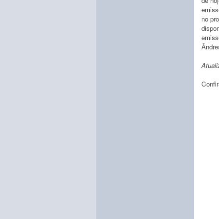
de ho
emiss
no pr
dispon
emiss
Ândre
Atuali
Confi