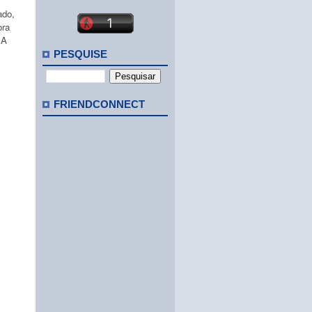
ado,
ora
 A
PESQUISE
FRIENDCONNECT