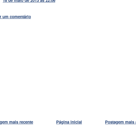
18 de maio de 2013 às 22:06
r um comentário
gem mais recente
Página inicial
Postagem mais 