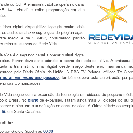
rande do Sul. A emissora católica opera no canal
F (14.1 virtual) e exibe programação em alta
ção.
tidora digital disponibiliza legenda oculta, dois
s de áudio, sinal
one-seg
e guia de programação.
rate
médio é de 9,3MBit, considerado padrão
 as retransmissoras da Rede Vida.
 Vida é o segundo canal a operar o sinal digital
lotas. Porém deve ser o primeiro a operar de modo definitivo. A emissora j
izada a transmitir o sinal digital desde março deste ano, mas ainda nã
entado pelo Diário Oficial da União. A RBS TV Pelotas, afiliada TV Glo
e no ar em testes ano passado
, também espera esta autorização por pa
tério das Comunicações.
e Vida segue com a expansão da tecnologia em cidades de pequeno-médio
do o Brasil. No
plano
de expansão, faltam ainda mais 31 cidades do sul d
eceber o sinal em alta definição do canal católico. A última cidade contempl
lle
, em Santa Catarina.
rtilhe:
do por
Giorgio Guedin
às
00:30