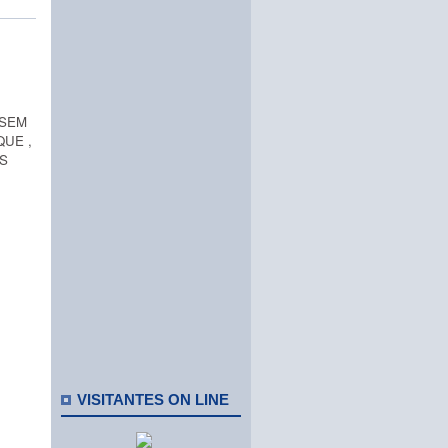
 SEM
QUE ,
S
VISITANTES ON LINE