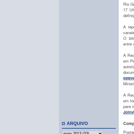
Rio G
17 UH
defini
A repe
canai
O
bit
entre
A Rede
em Pe
autor
docum
estev
Minis
A Red
em to
para r
Joinvi
Compa
ARQUIVO
Posta