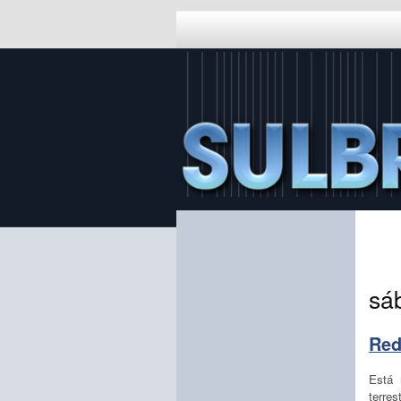
sá
Red
Está 
terre