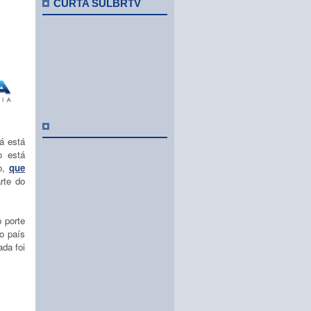
CURTA SULBRTV
á está
o está
bo,
que
rte do
 porte
o país
ada foi