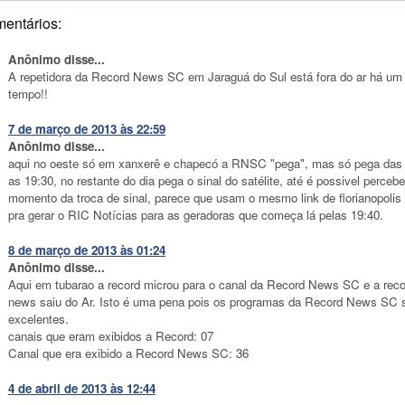
mentários:
Anônimo disse...
A repetidora da Record News SC em Jaraguá do Sul está fora do ar há u
tempo!!
7 de março de 2013 às 22:59
Anônimo disse...
aqui no oeste só em xanxerê e chapecó a RNSC "pega", mas só pega das
as 19:30, no restante do dia pega o sinal do satélite, até é possivel percebe
momento da troca de sinal, parece que usam o mesmo link de florianopolis
pra gerar o RIC Notícias para as geradoras que começa lá pelas 19:40.
8 de março de 2013 às 01:24
Anônimo disse...
Aqui em tubarao a record microu para o canal da Record News SC e a reco
news saiu do Ar. Isto é uma pena pois os programas da Record News SC 
excelentes.
canais que eram exibidos a Record: 07
Canal que era exibido a Record News SC: 36
4 de abril de 2013 às 12:44