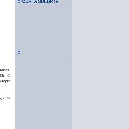
CURTA SULBRTV
rença,
03). O
sempre
jetivo