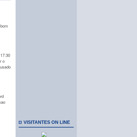
m bom
 17:30
r o
 usado
rd
sao
VISITANTES ON LINE