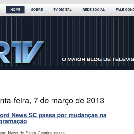
HOME
SOBRE
TV DIGITAL
REDE SOCIAL
FALE CON
inta-feira, 7 de março de 2013
ord News SC passa por mudanças na
gramação
ord News de Santa Catarina passa