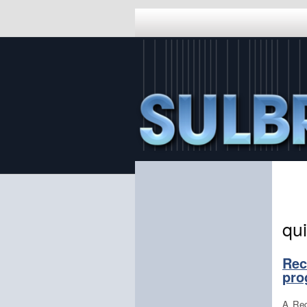
qu
Rec
pro
A Rec