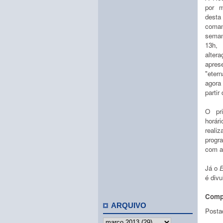
por m
des
coman
seman
13h,
alte
apres
"eter
agora
partir
O pr
horár
reali
progr
com a
Já o
E
é div
Compa
ARQUIVO
Posta