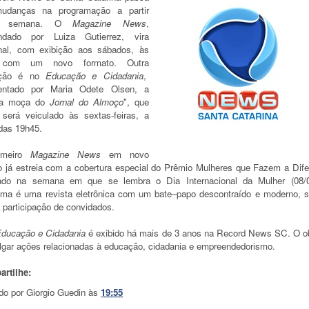
udanças na programação a partir
ta semana. O
Magazine News
,
dado por Luiza Gutierrez, vira
al, com exibição aos sábados, às
 com um novo formato. Outra
ração é no
Educação e Cidadania
,
entado por Maria Odete Olsen, a
na moça do
Jornal do Almoço
", que
 será veiculado às sextas-feiras, a
 das 19h45.
imeiro
Magazine News
em novo
io já estreia com a cobertura especial do Prêmio Mulheres que Fazem a Dife
zado na semana em que se lembra o Dia Internacional da Mulher (08/
ama é uma revista eletrônica com um bate–papo descontraído e moderno, 
 participação de convidados.
ducação e Cidadania
é exibido há mais de 3 anos na Record News SC. O ob
ulgar ações relacionadas à educação, cidadania e empreendedorismo.
rtilhe:
do por
Giorgio Guedin
às
19:55