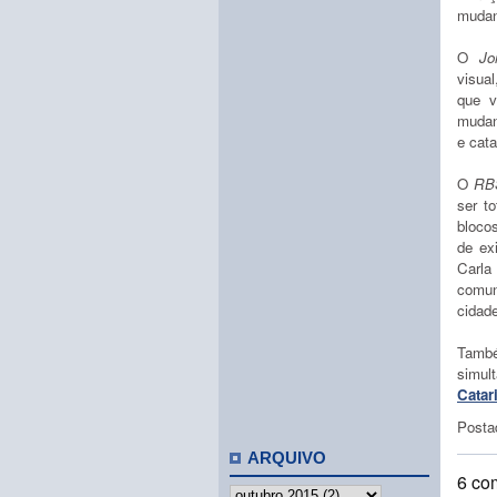
mudan
O
Jo
visua
que v
mudan
e cata
O
RB
ser t
bloco
de ex
Carla
comun
cidade
També
simul
Catar
Posta
ARQUIVO
6 co