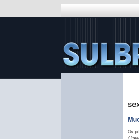
sex
Mud
Os pr
Almo