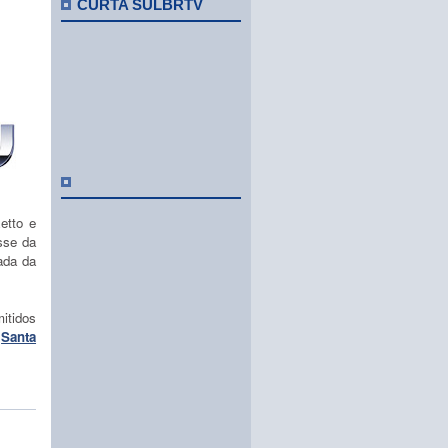
CURTA SULBRTV
etto e
sse da
tada da
itidos
e
Santa