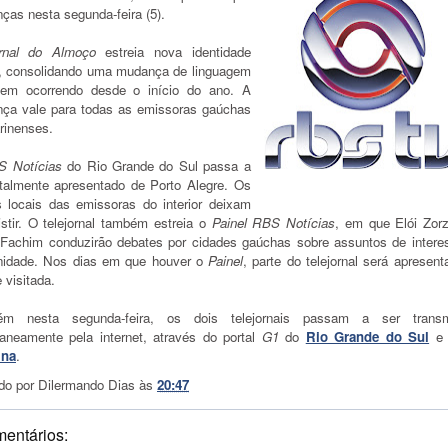
ças nesta segunda-feira (5).
rnal do Almoço
estreia nova identidade
l, consolidando uma mudança de linguagem
em ocorrendo desde o início do ano. A
ça vale para todas as emissoras gaúchas
rinenses.
S Notícias
do Rio Grande do Sul passa a
otalmente apresentado de Porto Alegre. Os
s locais das emissoras do interior deixam
istir. O telejornal também estreia o
Painel RBS Notícias
, em que Elói Zorz
 Fachim conduzirão debates por cidades gaúchas sobre assuntos de intere
idade. Nos dias em que houver o
Painel
, parte do telejornal será apresen
 visitada.
m nesta segunda-feira, os dois telejornais passam a ser transm
taneamente pela internet, através do portal
G1
do
Rio Grande do Sul
ina
.
do por
Dilermando Dias
às
20:47
mentários: