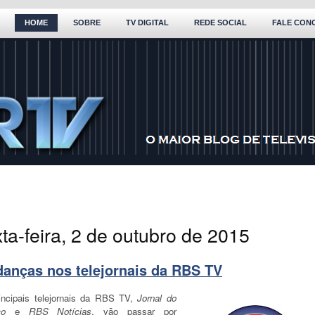
HOME
SOBRE
TV DIGITAL
REDE SOCIAL
FALE CON
ta-feira, 2 de outubro de 2015
anças nos telejornais da RBS TV
incipais telejornais da RBS TV,
Jornal do
ço
e
RBS Notícias
, vão passar por