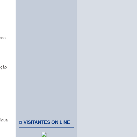
oco
nção
igual
VISITANTES ON LINE