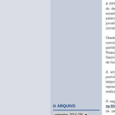
A RPC
do de
esta
setem
jorna
Jorna
Obedec
convi
parti
Requi
Geoní
de for
A emi
postu
telej
repre
reali
A neg
na R
ARQUIVO
os pa