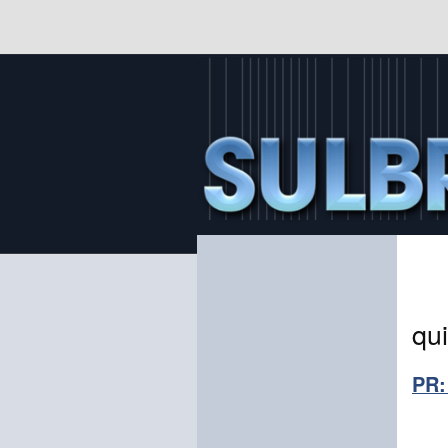
qu
PR: