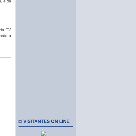
, e da
 da TV
arão a
VISITANTES ON LINE