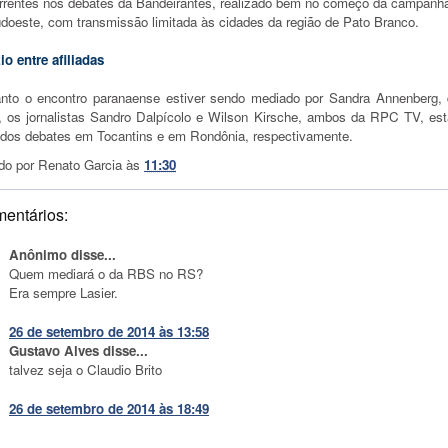
rrentes nos debates da Bandeirantes, realizado bem no começo da campanha
doeste,
com transmissão limitada às cidades da região de Pato Branco.
io entre afiliadas
nto o encontro paranaense estiver sendo mediado por Sandra Annenberg,
, os jornalistas Sandro Dalpícolo e Wilson Kirsche, ambos da RPC TV, est
 dos debates em Tocantins e em Rondônia, respectivamente.
do por
Renato Garcia
às
11:30
mentários:
Anônimo disse...
Quem mediará o da RBS no RS?
Era sempre Lasier.
26 de setembro de 2014 às 13:58
Gustavo Alves disse...
talvez seja o Claudio Brito
26 de setembro de 2014 às 18:49