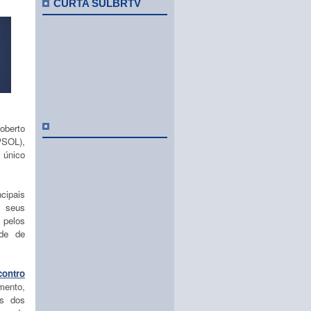
CURTA SULBRTV
oberto
PSOL),
 único
cipais
m seus
 pelos
ade de
contro
mento,
as dos