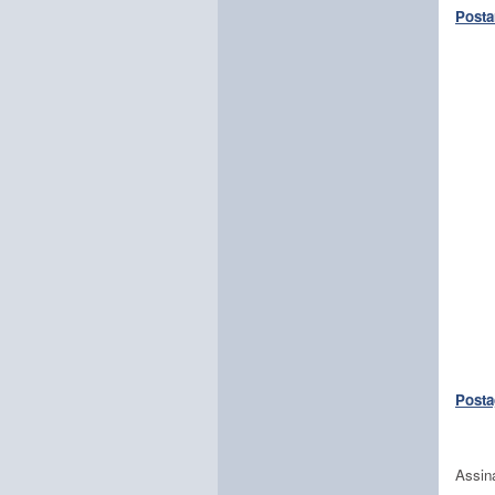
Posta
Posta
Assin