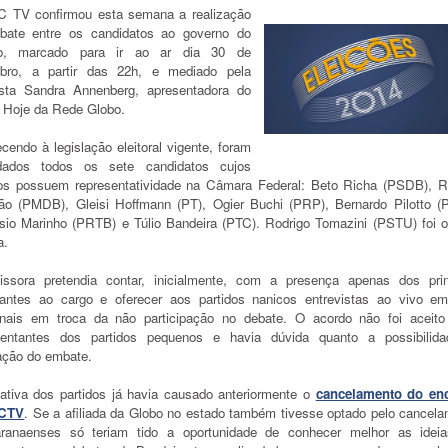
 TV confirmou esta semana a realização
bate entre os candidatos ao governo do
do, marcado para ir ao ar dia 30 de
bro, a partir das 22h, e mediado pela
lista Sandra Annenberg, apresentadora do
l Hoje da Rede Globo.
endo à legislação eleitoral vigente, foram
dados todos os sete candidatos cujos
dos possuem representatividade na Câmara Federal: Beto Richa (PSDB), R
ão (PMDB), Gleisi Hoffmann (PT), Ogier Buchi (PRP), Bernardo Pilotto (
sio Marinho (PRTB) e Túlio Bandeira (PTC). Rodrigo Tomazini (PSTU) foi o
a.
ssora pretendia contar, inicialmente, com a presença apenas dos prin
lantes ao cargo e oferecer aos partidos nanicos entrevistas ao vivo e
ornais em troca da não participação no debate. O acordo não foi aceito
sentantes dos partidos pequenos e havia dúvida quanto a possibilid
zação do embate.
ativa dos partidos já havia causado anteriormente o
cancelamento do en
ICTV
. Se a afiliada da Globo no estado também tivesse optado pelo cancela
ranaenses só teriam tido a oportunidade de conhecer melhor as idei