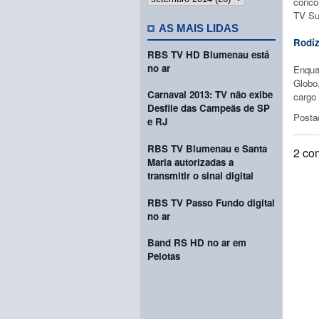
conco
TV Su
AS MAIS LIDAS
Rodíz
RBS TV HD Blumenau está
no ar
Enqua
Globo
Carnaval 2013: TV não exibe
cargo
Desfile das Campeãs de SP
Posta
e RJ
RBS TV Blumenau e Santa
2 co
Maria autorizadas a
transmitir o sinal digital
RBS TV Passo Fundo digital
no ar
Band RS HD no ar em
Pelotas