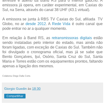
terrestre e aberto da Band RS para o interior gaúcho. A
emissora já opera, em caráter experimental, em Caxias do
Sul, na Serra, através do canal 38 UHF (43.1 virtual).
A emissora se junta à RBS TV Caxias do Sul, afiliada TV
Globo, no ar
desde 2012
. A
Rede Vida
é outro canal que
pode entrar no ar a qualquer momento.
Em relação à Band RS, as
retransmissoras digitais
estão
sendo instaladas pelo interior do estado, mas ainda não
foram ligadas, com exceção de Caxias do Sul. Também não
foi divulgado o cronograma oficial, mas já se sabe que
Bento Gonçalves, Ijuí, Osório, Santa Cruz do Sul, Santa
Maria e Torres estão com os equipamentos prontos, faltando
apenas a ligação dos mesmos.
Colaborou Diego Dalla Corte.
Giorgio Guedin
às
18:30
Compartilhar