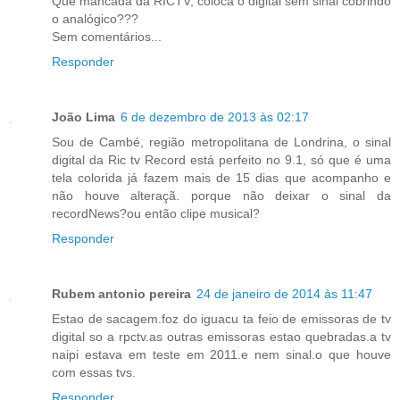
Que mancada da RICTV, coloca o digital sem sinal cobrindo
o analógico???
Sem comentários...
Responder
João Lima
6 de dezembro de 2013 às 02:17
Sou de Cambé, região metropolitana de Londrina, o sinal
digital da Ric tv Record está perfeito no 9.1, só que é uma
tela colorida já fazem mais de 15 dias que acompanho e
não houve alteraçã. porque não deixar o sinal da
recordNews?ou então clipe musical?
Responder
Rubem antonio pereira
24 de janeiro de 2014 às 11:47
Estao de sacagem.foz do iguacu ta feio de emissoras de tv
digital so a rpctv.as outras emissoras estao quebradas.a tv
naipi estava em teste em 2011.e nem sinal.o que houve
com essas tvs.
Responder