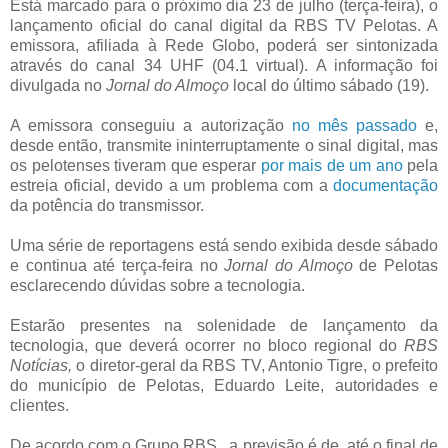
Está marcado para o próximo dia 23 de julho (terça-feira), o
lançamento oficial do canal digital da RBS TV Pelotas. A
emissora, afiliada à Rede Globo, poderá ser sintonizada
através do canal 34 UHF (04.1 virtual). A informação foi
divulgada no
Jornal do Almoço
local do último sábado (19).
A emissora conseguiu a autorização
no mês passado
e,
desde então, transmite ininterruptamente o sinal digital, mas
os pelotenses tiveram que esperar
por mais de um ano
pela
estreia oficial, devido a um problema com a
documentação
da potência do transmissor.
Uma série de reportagens está sendo exibida desde sábado
e continua até terça-feira no
Jornal do Almoço
de Pelotas
esclarecendo dúvidas sobre a tecnologia.
Estarão presentes na solenidade de lançamento da
tecnologia, que deverá ocorrer no bloco regional do
RBS
Notícias,
o diretor-geral da RBS TV, Antonio Tigre, o prefeito
do município de Pelotas, Eduardo Leite, autoridades e
clientes.
De acordo com o Grupo RBS, a previsão é de, até o final de