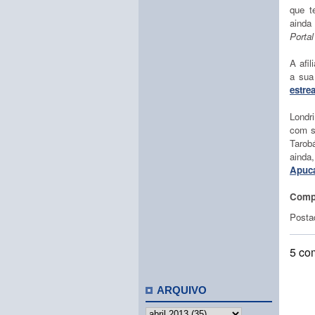
que te
ainda
Porta
A afil
a sua
estre
Londri
com s
Tarob
ainda
Apuc
Compa
Posta
5 co
ARQUIVO