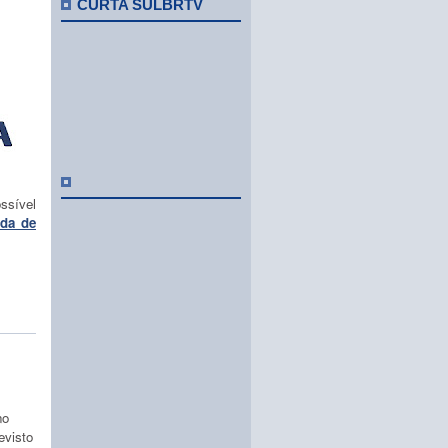
CURTA SULBRTV
ssível
ida de
no
evisto