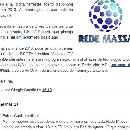
rá sinal digital terrestre aberto disponível
 em 2013. A informação foi publicada no
l Bonde
.
iada da emissora de Silvio Santos se junta
 concorrente, RICTV Record, que planeja
ar o sinal em setembro deste ano
.
na, no final de 2013, pode ter quatro canais
inal digital. RPCTV Londrina (Globo) e TV
á (Bandeirantes) já emitem a programação normal através da tecnologia. É po
, com condições técnicas favoráveis, captar a Rede Vida HD,
retransmit
arana
, a cerca de 50 km da maior cidade do interior paranaense.
rtilhe:
do por
Giorgio Guedin
às
16:10
mentários:
Fábio Canhete disse...
As informações dos bastidores é que a primeira emissora da Rede Massa 
interior do estado a virar HD é a TV Naipi em Foz do Iguaçu. O que está pr