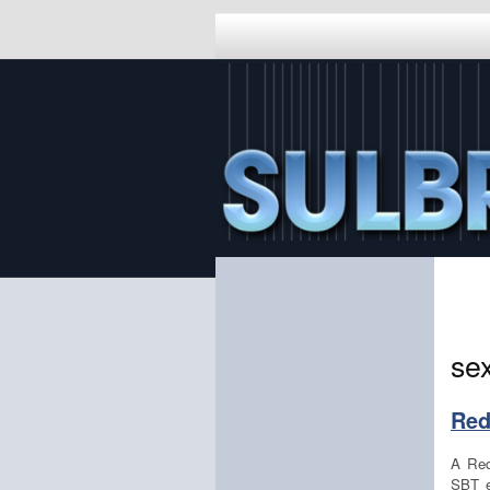
sex
Red
A Red
SBT e