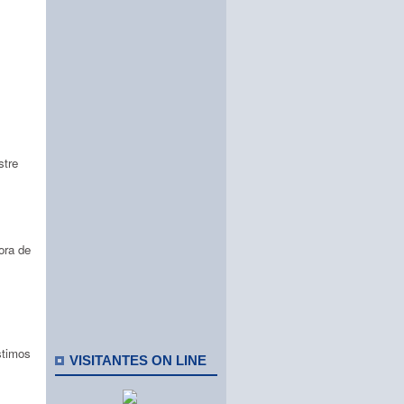
stre
ora de
stimos
VISITANTES ON LINE