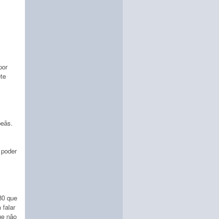
por
te
peãs.
 poder
80 que
falar
ue não