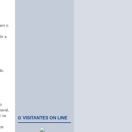
zem o
s
ir a
do.
ão
naval,
l na
VISITANTES ON LINE
os