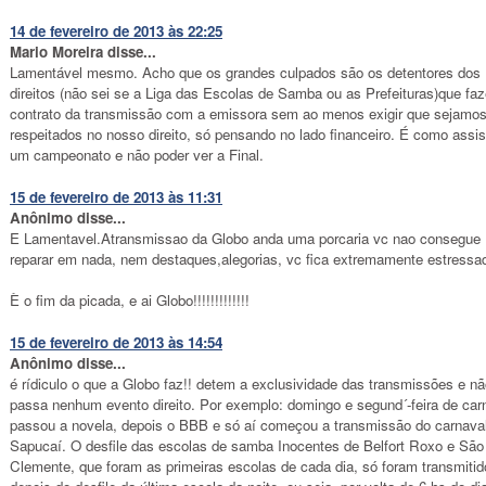
14 de fevereiro de 2013 às 22:25
Mario Moreira disse...
Lamentável mesmo. Acho que os grandes culpados são os detentores dos
direitos (não sei se a Liga das Escolas de Samba ou as Prefeituras)que fa
contrato da transmissão com a emissora sem ao menos exigir que sejamo
respeitados no nosso direito, só pensando no lado financeiro. É como assist
um campeonato e não poder ver a Final.
15 de fevereiro de 2013 às 11:31
Anônimo disse...
E Lamentavel.Atransmissao da Globo anda uma porcaria vc nao consegue
reparar em nada, nem destaques,alegorias, vc fica extremamente estressa
È o fim da picada, e ai Globo!!!!!!!!!!!!!
15 de fevereiro de 2013 às 14:54
Anônimo disse...
é rídiculo o que a Globo faz!! detem a exclusividade das transmissões e n
passa nenhum evento direito. Por exemplo: domingo e segund´-feira de car
passou a novela, depois o BBB e só aí começou a transmissão do carnava
Sapucaí. O desfile das escolas de samba Inocentes de Belfort Roxo e São
Clemente, que foram as primeiras escolas de cada dia, só foram transmitid