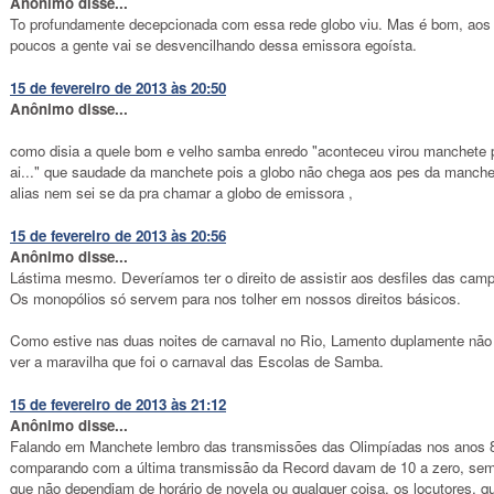
Anônimo disse...
To profundamente decepcionada com essa rede globo viu. Mas é bom, aos
poucos a gente vai se desvencilhando dessa emissora egoísta.
15 de fevereiro de 2013 às 20:50
Anônimo disse...
como disia a quele bom e velho samba enredo "aconteceu virou manchete 
ai..." que saudade da manchete pois a globo não chega aos pes da manche
alias nem sei se da pra chamar a globo de emissora ,
15 de fevereiro de 2013 às 20:56
Anônimo disse...
Lástima mesmo. Deveríamos ter o direito de assistir aos desfiles das cam
Os monopólios só servem para nos tolher em nossos direitos básicos.
Como estive nas duas noites de carnaval no Rio, Lamento duplamente não
ver a maravilha que foi o carnaval das Escolas de Samba.
15 de fevereiro de 2013 às 21:12
Anônimo disse...
Falando em Manchete lembro das transmissões das Olimpíadas nos anos 
comparando com a última transmissão da Record davam de 10 a zero, sem 
que não dependiam de horário de novela ou qualquer coisa, os locutores, q