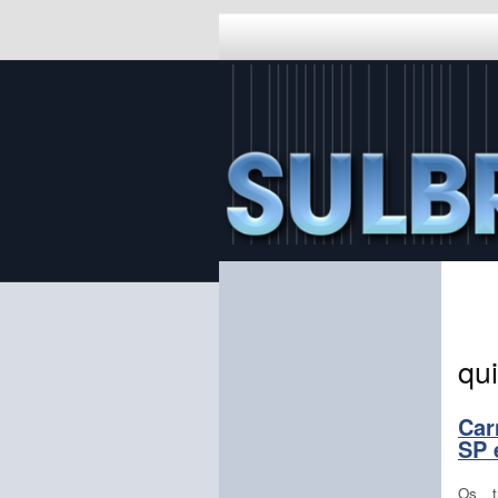
qui
Car
SP 
Os t