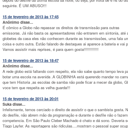
depois do desfile da última escola da noite, ou seja, por volta de 6 hs do di
seguinte. É UM ABUSO!!!
15 de fevereiro de 2013 às 17:45
Anônimo disse...
É cômico a Globo não repassar os direitos de transmissão para outras
emissoras. Já não basta os apresentadores não entrarem em sintonia, até 
globetes da casa eles não conhecem durante as transmissões, uma fala u
coisa e outro outra. Estão falando de destaques ai aparece a bateria e vai p
Vamos assistir mais reprises, é para quem gosta!!!!!!!!!!!!!
15 de fevereiro de 2013 às 18:47
Anônimo disse...
A rede globo está faltando com respeito, ela não sabe quanto tempo leva p
botar uma escola na avenida .A GLOBINHA está querendo mandar no carn
que tem Historia ,as escolas de samba não pode ficar a mecer da globo, G
voce tem que respeita as velha guarda!!!
15 de fevereiro de 2013 às 20:01
Suka disse...
Infelismente, temos cerciado o direito de assistir o que o sambista gosta. 
do desfile, não abrem mão da programação e durante o desfile não o faze
competencia. Em São Paulo Cleber Machado é chato e dá sono. Deveria s
Tiago Layfer. As reportagens são ridiculas....mostram o pessoal super ocu