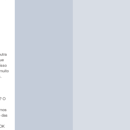
utra
que
isso
muito
s.
o? O
amos
o das
 OK