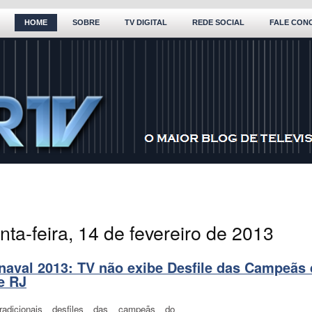
HOME
SOBRE
TV DIGITAL
REDE SOCIAL
FALE CON
nta-feira, 14 de fevereiro de 2013
naval 2013: TV não exibe Desfile das Campeãs 
e RJ
radicionais desfiles das campeãs do