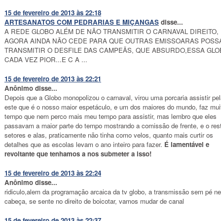
15 de fevereiro de 2013 às 22:18
ARTESANATOS COM PEDRARIAS E MIÇANGAS
disse...
A REDE GLOBO ALÉM DE NÃO TRANSMITIR O CARNAVAL DIREITO,
AGORA AINDA NÃO CEDE PARA QUE OUTRAS EMISSOARAS POSS
TRANSMITIR O DESFILE DAS CAMPEÃS, QUE ABSURDO,ESSA GLO
CADA VEZ PIOR...E C A ...
15 de fevereiro de 2013 às 22:21
Anônimo disse...
Depois que a Globo monopolizou o carnaval, virou uma porcaria assistir pe
este que é o nosso maior espetáculo, e um dos maiores do mundo, faz mui
tempo que nem perco mais meu tempo para assistir, mas lembro que eles
passavam a maior parte do tempo mostrando a comissão de frente, e o res
setores e alas, praticamente não tinha como velos, quanto mais curtir os
detalhes que as escolas levam o ano inteiro para fazer.
É lamentável e
revoltante que tenhamos a nos submeter a isso!
15 de fevereiro de 2013 às 22:24
Anônimo disse...
ridiculo,alem da programação arcaica da tv globo, a transmissão sem pé n
cabeça, se sente no direito de boicotar, vamos mudar de canal
15 de fevereiro de 2013 às 22:37