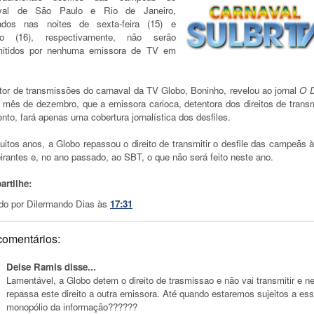
aval de São Paulo e Rio de Janeiro,
zados nas noites de sexta-feira (15) e
do (16), respectivamente, não serão
mitidos por nenhuma emissora de TV em
etor de transmissões do carnaval da TV Globo, Boninho, revelou ao jornal
O 
o mês de dezembro, que a emissora carioca, detentora dos direitos de trans
nto, fará apenas uma cobertura jornalística dos desfiles.
uitos anos, a Globo repassou o direito de transmitir o desfile das campeãs 
rantes e, no ano passado, ao SBT, o que não será feito neste ano.
rtilhe:
do por
Dilermando Dias
às
17:31
comentários:
Deise Ramis disse...
Lamentável, a Globo detem o direito de trasmissao e não vai transmitir e 
repassa este direito a outra emissora. Até quando estaremos sujeitos a es
monopólio da informação??????