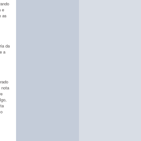
rando
a e
m as
ria da
e a
urado
o nota
re
lgo,
lta
lo