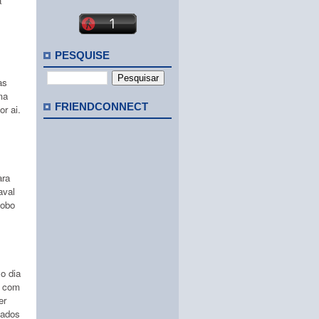
a
PESQUISE
as
ma
FRIENDCONNECT
or ai.
ara
aval
lobo
No dia
m com
er
pados