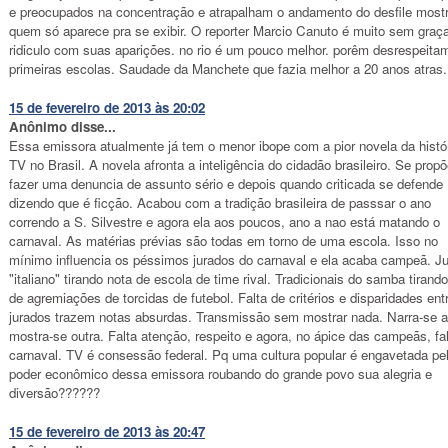
e preocupados na concentração e atrapalham o andamento do desfile most
quem só aparece pra se exibir. O reporter Marcio Canuto é muito sem graç
ridiculo com suas aparições. no rio é um pouco melhor. porêm desrespeita
primeiras escolas. Saudade da Manchete que fazia melhor a 20 anos atras.
15 de fevereiro de 2013 às 20:02
Anônimo disse...
Essa emissora atualmente já tem o menor ibope com a pior novela da histó
TV no Brasil. A novela afronta a inteligência do cidadão brasileiro. Se propõ
fazer uma denuncia de assunto sério e depois quando criticada se defende
dizendo que é ficção. Acabou com a tradição brasileira de passsar o ano
correndo a S. Silvestre e agora ela aos poucos, ano a nao está matando o
carnaval. As matérias prévias são todas em torno de uma escola. Isso no
mínimo influencia os péssimos jurados do carnaval e ela acaba campeã. J
"italiano" tirando nota de escola de time rival. Tradicionais do samba tirand
de agremiações de torcidas de futebol. Falta de critérios e disparidades ent
jurados trazem notas absurdas. Transmissão sem mostrar nada. Narra-se a
mostra-se outra. Falta atenção, respeito e agora, no ápice das campeãs, fa
carnaval. TV é consessão federal. Pq uma cultura popular é engavetada pe
poder econômico dessa emissora roubando do grande povo sua alegria e
diversão??????
15 de fevereiro de 2013 às 20:47