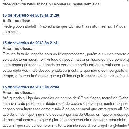
dependiam de belos rostos ou ex-atletas "malas sem alça"
15 de fevereiro de 2013 às 21:20
Anônimo disse...
Rede globo safada!!!! Não adianta que EU não ti assisto mesmo. TV dos
Iluminatis.
15 de fevereiro de 2013 às 21:41
Anônimo disse...
É muita falta de respeito com os telespectadores, porém eu nunca espero o
coisa desta emissora. em virtude da péssima transmissão dela eu pensei 
seria recompensada no sábado ao ver as campeãs em outra emissora, por 
estou cada vês mais decepcionada com esta tv que não é do meu gosto a 
tempo, o forte dela é querer que o público engula essas novelinhas ridícula
15 de fevereiro de 2013 às 22:04
Anônimo disse...
Até quando a Liga das escolas de samba de SP vai ficar a mercê da Glob
carnaval é do povo, o sambódromo é do povo é o povo que mantem aquele
espaço com ingressos caros e não é só no carnaval que entra grana ali. V
acordar , não fiquem no meio desta briguinha da Globo, em querer o espaç
demais emissoras, e o que é pior falta competencia e coragem para globo
assumir que não vai demorar muito. a temida record, vai engolir a globinho