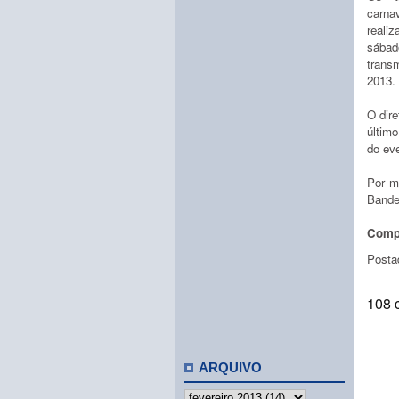
carn
reali
sába
trans
2013.
O dir
últim
do eve
Por m
Bandei
Compa
Posta
108 
ARQUIVO