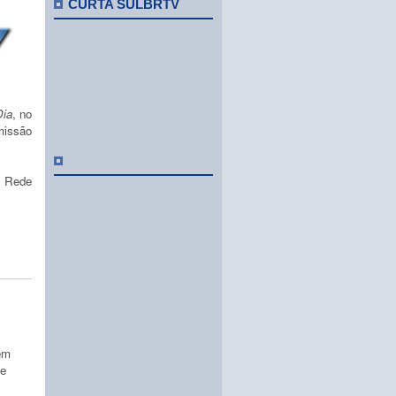
CURTA SULBRTV
Dia
, no
missão
à Rede
nem
se