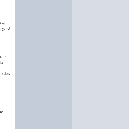
AM
BO TÁ
la TV
to
to dos
em