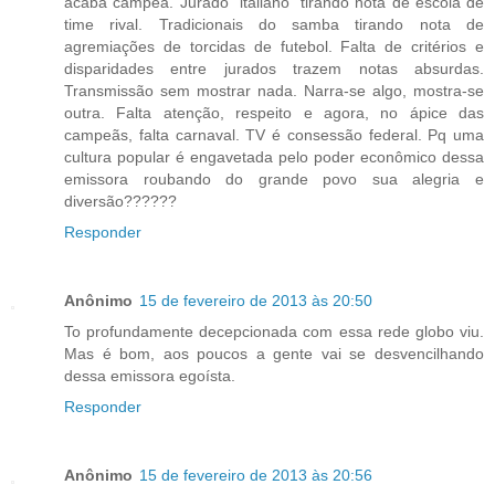
acaba campeã. Jurado "italiano" tirando nota de escola de
time rival. Tradicionais do samba tirando nota de
agremiações de torcidas de futebol. Falta de critérios e
disparidades entre jurados trazem notas absurdas.
Transmissão sem mostrar nada. Narra-se algo, mostra-se
outra. Falta atenção, respeito e agora, no ápice das
campeãs, falta carnaval. TV é consessão federal. Pq uma
cultura popular é engavetada pelo poder econômico dessa
emissora roubando do grande povo sua alegria e
diversão??????
Responder
Anônimo
15 de fevereiro de 2013 às 20:50
To profundamente decepcionada com essa rede globo viu.
Mas é bom, aos poucos a gente vai se desvencilhando
dessa emissora egoísta.
Responder
Anônimo
15 de fevereiro de 2013 às 20:56