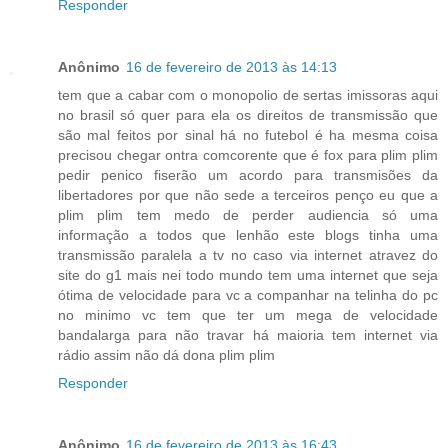
Responder
Anônimo
16 de fevereiro de 2013 às 14:13
tem que a cabar com o monopolio de sertas imissoras aqui
no brasil só quer para ela os direitos de transmissão que
são mal feitos por sinal há no futebol é ha mesma coisa
precisou chegar ontra comcorente que é fox para plim plim
pedir penico fiserão um acordo para transmisões da
libertadores por que não sede a terceiros penço eu que a
plim plim tem medo de perder audiencia só uma
informação a todos que lenhão este blogs tinha uma
transmissão paralela a tv no caso via internet atravez do
site do g1 mais nei todo mundo tem uma internet que seja
ótima de velocidade para vc a companhar na telinha do pc
no minimo vc tem que ter um mega de velocidade
bandalarga para não travar há maioria tem internet via
rádio assim não dá dona plim plim
Responder
Anônimo
16 de fevereiro de 2013 às 16:43