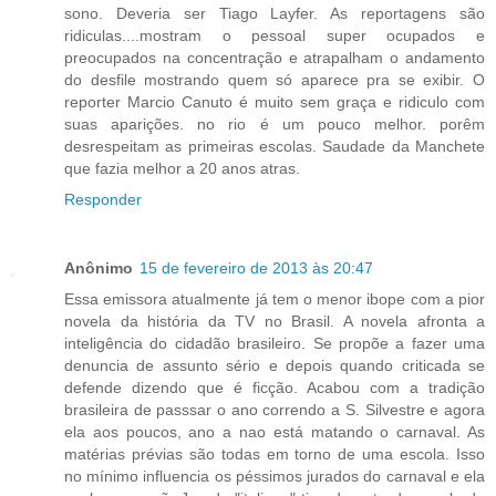
sono. Deveria ser Tiago Layfer. As reportagens são
ridiculas....mostram o pessoal super ocupados e
preocupados na concentração e atrapalham o andamento
do desfile mostrando quem só aparece pra se exibir. O
reporter Marcio Canuto é muito sem graça e ridiculo com
suas aparições. no rio é um pouco melhor. porêm
desrespeitam as primeiras escolas. Saudade da Manchete
que fazia melhor a 20 anos atras.
Responder
Anônimo
15 de fevereiro de 2013 às 20:47
Essa emissora atualmente já tem o menor ibope com a pior
novela da história da TV no Brasil. A novela afronta a
inteligência do cidadão brasileiro. Se propõe a fazer uma
denuncia de assunto sério e depois quando criticada se
defende dizendo que é ficção. Acabou com a tradição
brasileira de passsar o ano correndo a S. Silvestre e agora
ela aos poucos, ano a nao está matando o carnaval. As
matérias prévias são todas em torno de uma escola. Isso
no mínimo influencia os péssimos jurados do carnaval e ela