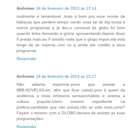
Anônimo
16 de fevereiro de 2013 às 13:14
realmente é lamentavel ,mais é bom pra esse monte de
babacas que perdem tempo vendo esse tal de big bosta e
outros programas q já deu,o carnaval da globo foi bom
quando tinha fernando e grória apresentando,depois disso
ñ presta mais,eu ñ assisto nada que a glogo impon,ela esta
longe de se importa com os q ainda dar credito a seus
programas.
Responder
Anônimo
16 de fevereiro de 2013 às 13:17
Não adianta esperniar;povo que assiste a
BBB,NOVELAS,etc...têm que ficar calado,pois é quem da
audiência a essa emissora sensacionalista e avessa a
cultura popular.Usem mesmo expediente na
política;candidato que não presta,não se vota mais,certo?
Façam o mesmo com a GLOBO;deixem de assistir as suas
programações.
Responder