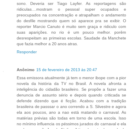
sono. Deveria ser Tiago Layfer. As reportagens são
ridiculas....mostram o pessoal super ocupados e
preocupados na concentração e atrapalham o andamento
do desfile mostrando quem só aparece pra se exibir. O
reporter Marcio Canuto é muito sem graça e ridiculo com
suas aparições. no rio é um pouco melhor. porêm
desrespeitam as primeiras escolas. Saudade da Manchete
que fazia melhor a 20 anos atras.
Responder
Anônimo
15 de fevereiro de 2013 às 20:47
Essa emissora atualmente já tem o menor ibope com a pior
novela da história da TV no Brasil. A novela afronta a
inteligência do cidadão brasileiro. Se propõe a fazer uma
denuncia de assunto sério e depois quando criticada se
defende dizendo que é ficção. Acabou com a tradição
brasileira de passsar o ano correndo a S. Silvestre e agora
ela aos poucos, ano a nao está matando o carnaval. As
matérias prévias são todas em torno de uma escola. Isso
no mínimo influencia os péssimos jurados do carnaval e ela