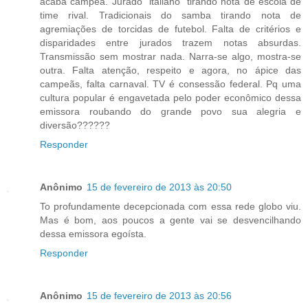
acaba campeã. Jurado "italiano" tirando nota de escola de
time rival. Tradicionais do samba tirando nota de
agremiações de torcidas de futebol. Falta de critérios e
disparidades entre jurados trazem notas absurdas.
Transmissão sem mostrar nada. Narra-se algo, mostra-se
outra. Falta atenção, respeito e agora, no ápice das
campeãs, falta carnaval. TV é consessão federal. Pq uma
cultura popular é engavetada pelo poder econômico dessa
emissora roubando do grande povo sua alegria e
diversão??????
Responder
Anônimo
15 de fevereiro de 2013 às 20:50
To profundamente decepcionada com essa rede globo viu.
Mas é bom, aos poucos a gente vai se desvencilhando
dessa emissora egoísta.
Responder
Anônimo
15 de fevereiro de 2013 às 20:56