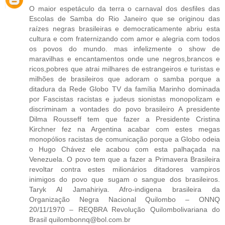
O maior espetáculo da terra o carnaval dos desfiles das
Escolas de Samba do Rio Janeiro que se originou das
raízes negras brasileiras e democraticamente abriu esta
cultura e com fraternizando com amor e alegria com todos
os povos do mundo. mas infelizmente o show de
maravilhas e encantamentos onde une negros,brancos e
ricos,pobres que atrai milhares de estrangeiros e turistas e
milhões de brasileiros que adoram o samba porque a
ditadura da Rede Globo TV da família Marinho dominada
por Fascistas racistas e judeus sionistas monopolizam e
discriminam a vontades do povo brasileiro A presidente
Dilma Rousseff tem que fazer a Presidente Cristina
Kirchner fez na Argentina acabar com estes megas
monopólios racistas de comunicação porque a Globo odeia
o Hugo Chávez ele acabou com esta palhaçada na
Venezuela. O povo tem que a fazer a Primavera Brasileira
revoltar contra estes milionários ditadores vampiros
inimigos do povo que sugam o sangue dos brasileiros.
Taryk Al Jamahiriya. Afro-indigena brasileira da
Organização Negra Nacional Quilombo – ONNQ
20/11/1970 – REQBRA Revolução Quilombolivariana do
Brasil quilombonnq@bol.com.br