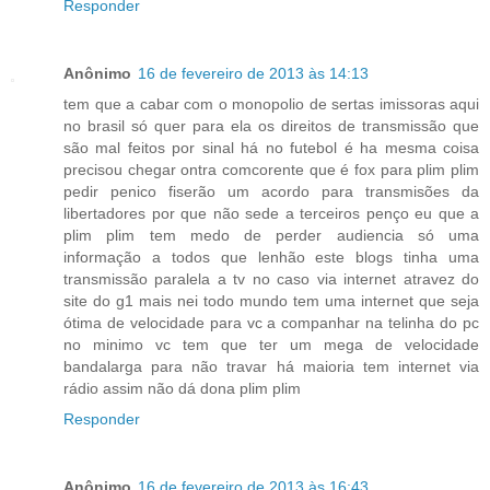
Responder
Anônimo
16 de fevereiro de 2013 às 14:13
tem que a cabar com o monopolio de sertas imissoras aqui
no brasil só quer para ela os direitos de transmissão que
são mal feitos por sinal há no futebol é ha mesma coisa
precisou chegar ontra comcorente que é fox para plim plim
pedir penico fiserão um acordo para transmisões da
libertadores por que não sede a terceiros penço eu que a
plim plim tem medo de perder audiencia só uma
informação a todos que lenhão este blogs tinha uma
transmissão paralela a tv no caso via internet atravez do
site do g1 mais nei todo mundo tem uma internet que seja
ótima de velocidade para vc a companhar na telinha do pc
no minimo vc tem que ter um mega de velocidade
bandalarga para não travar há maioria tem internet via
rádio assim não dá dona plim plim
Responder
Anônimo
16 de fevereiro de 2013 às 16:43