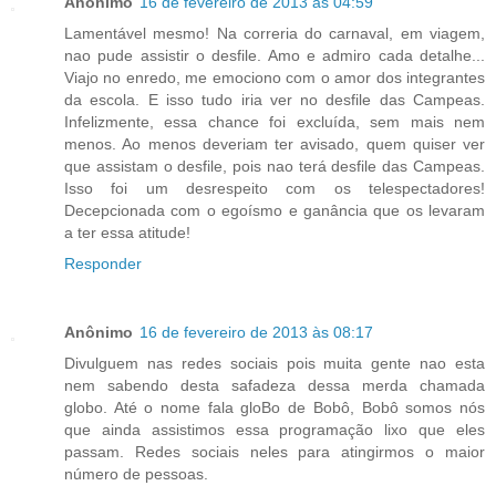
Anônimo
16 de fevereiro de 2013 às 04:59
Lamentável mesmo! Na correria do carnaval, em viagem,
nao pude assistir o desfile. Amo e admiro cada detalhe...
Viajo no enredo, me emociono com o amor dos integrantes
da escola. E isso tudo iria ver no desfile das Campeas.
Infelizmente, essa chance foi excluída, sem mais nem
menos. Ao menos deveriam ter avisado, quem quiser ver
que assistam o desfile, pois nao terá desfile das Campeas.
Isso foi um desrespeito com os telespectadores!
Decepcionada com o egoísmo e ganância que os levaram
a ter essa atitude!
Responder
Anônimo
16 de fevereiro de 2013 às 08:17
Divulguem nas redes sociais pois muita gente nao esta
nem sabendo desta safadeza dessa merda chamada
globo. Até o nome fala gloBo de Bobô, Bobô somos nós
que ainda assistimos essa programação lixo que eles
passam. Redes sociais neles para atingirmos o maior
número de pessoas.