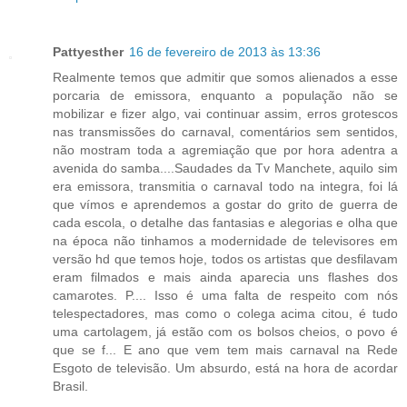
Pattyesther
16 de fevereiro de 2013 às 13:36
Realmente temos que admitir que somos alienados a esse
porcaria de emissora, enquanto a população não se
mobilizar e fizer algo, vai continuar assim, erros grotescos
nas transmissões do carnaval, comentários sem sentidos,
não mostram toda a agremiação que por hora adentra a
avenida do samba....Saudades da Tv Manchete, aquilo sim
era emissora, transmitia o carnaval todo na integra, foi lá
que vímos e aprendemos a gostar do grito de guerra de
cada escola, o detalhe das fantasias e alegorias e olha que
na época não tinhamos a modernidade de televisores em
versão hd que temos hoje, todos os artistas que desfilavam
eram filmados e mais ainda aparecia uns flashes dos
camarotes. P.... Isso é uma falta de respeito com nós
telespectadores, mas como o colega acima citou, é tudo
uma cartolagem, já estão com os bolsos cheios, o povo é
que se f... E ano que vem tem mais carnaval na Rede
Esgoto de televisão. Um absurdo, está na hora de acordar
Brasil.