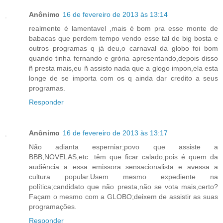
Anônimo
16 de fevereiro de 2013 às 13:14
realmente é lamentavel ,mais é bom pra esse monte de
babacas que perdem tempo vendo esse tal de big bosta e
outros programas q já deu,o carnaval da globo foi bom
quando tinha fernando e grória apresentando,depois disso
ñ presta mais,eu ñ assisto nada que a glogo impon,ela esta
longe de se importa com os q ainda dar credito a seus
programas.
Responder
Anônimo
16 de fevereiro de 2013 às 13:17
Não adianta esperniar;povo que assiste a
BBB,NOVELAS,etc...têm que ficar calado,pois é quem da
audiência a essa emissora sensacionalista e avessa a
cultura popular.Usem mesmo expediente na
política;candidato que não presta,não se vota mais,certo?
Façam o mesmo com a GLOBO;deixem de assistir as suas
programações.
Responder