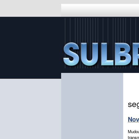
se
Nov
Mudou
transm