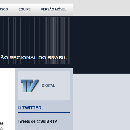
OSCO
EQUIPE
VERSÃO MÓVEL
DIGITAL
TWITTER
Tweets de @SulBRTV
nas
tão