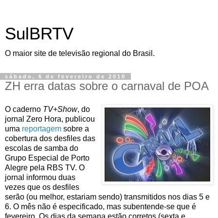
SulBRTV
O maior site de televisão regional do Brasil.
sábado, 6 de fevereiro de 2010
ZH erra datas sobre o carnaval de POA
O caderno
TV+Show
, do
jornal Zero Hora, publicou
uma
reportagem
sobre
a
cobertura dos desfiles das
escolas de samba do
Grupo Especial de Porto
Alegre pela RBS TV. O
jornal informou duas
vezes que os desfiles
serão (ou melhor, estariam sendo) transmitidos nos dias 5 e
6. O mês não é especificado, mas subentende-se que é
fevereiro. Os dias da semana estão corretos (sexta e