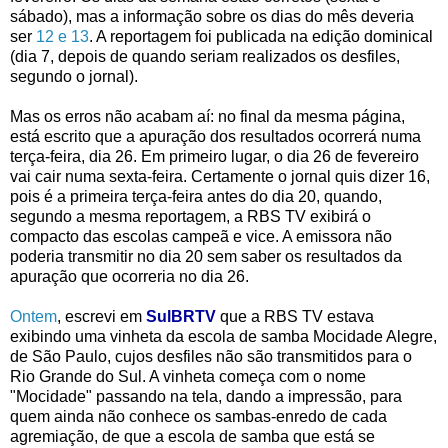
sábado), mas a informação sobre os dias do mês deveria
ser
12 e 13
. A reportagem foi publicada na edição dominical
(dia 7, depois de quando seriam realizados os desfiles,
segundo o jornal).
Mas os erros não acabam aí: no final da mesma página,
está escrito que a apuração dos resultados ocorrerá numa
terça-feira, dia 26. Em primeiro lugar, o dia 26 de fevereiro
vai cair numa sexta-feira. Certamente o jornal quis dizer 16,
pois é a primeira terça-feira antes do dia 20, quando,
segundo a mesma reportagem, a RBS TV exibirá o
compacto das escolas campeã e vice. A emissora não
poderia transmitir no dia 20 sem saber os resultados da
apuração que ocorreria no dia 26.
Ontem
, escrevi em
SulBRTV
que a RBS TV estava
exibindo uma vinheta da escola de samba Mocidade Alegre,
de São Paulo, cujos desfiles não são transmitidos para o
Rio Grande do Sul. A vinheta começa com o nome
"Mocidade" passando na tela, dando a impressão, para
quem ainda não conhece os sambas-enredo de cada
agremiação, de que a escola de samba que está se