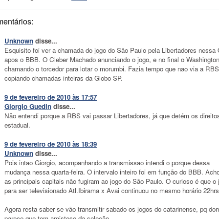
mentários:
Unknown
disse...
Esquisito foi ver a chamada do jogo do São Paulo pela Libertadores nessa 
apos o BBB. O Cleber Machado anunciando o jogo, e no final o Washingto
chamando o torcedor para lotar o morumbi. Fazia tempo que nao via a RB
copiando chamadas inteiras da Globo SP.
9 de fevereiro de 2010 às 17:57
Giorgio Guedin
disse...
Não entendi porque a RBS vai passar Libertadores, já que detém os direito
estadual.
9 de fevereiro de 2010 às 18:39
Unknown
disse...
Pois intao Giorgio, acompanhando a transmissao intendi o porque dessa
mudança nessa quarta-feira. O intervalo inteiro foi em função do BBB. Ach
as principais capitais não fugiram ao jogo do São Paulo. O curioso é que o 
para ser televisionado Atl.Ibirama x Avai continuou no mesmo horário 22hrs
Agora resta saber se vão transmitir sabado os jogos do catarinense, pq do
parece que tem amistoso da seleção.