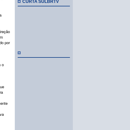
CURTA SULBRTV
a
ireção
um
do por
m o
que
ra
mente
ava