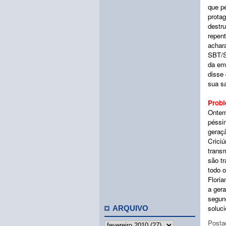
que pe
protag
destru
repent
achar
SBT/S
da emi
disse
sua sa
Probl
Ontem
péssi
geraçã
Crici
transm
são tr
todo o
Floria
a gera
segun
soluc
ARQUIVO
Posta