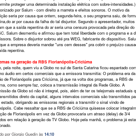
rmite proteger uma determinada instalação elétrica
com sobre-intensidades.)
onizado por Salum - com direito a marreta e efeitos sonoros. O motivo da
ição seria por causa que ontem, segunda-feira, o seu programa saiu, de form
ina,do ar por causa da falha do tal disjuntor. Segundo o apresentador, muitos
am que a saída repentina do ar seria uma censura provocada pela direção do
C. Salum desmentiu e afirmou que tem total liberdade com o programa e a d
ssora. Sobre o disjuntor sobrou até pra WEG, fabricante do dispositivo. Sal
 que a empresa deveria mandar "uns cem desses" pra cobrir o prejuízo causa
ída repentina.
emas na geração da RBS Florianópolis-Criciúma
, pela noite, quem viu a Globo no sul de Santa Catarina ficou espantado co
mo áudio em certos comerciais que a emissora transmitia: O problema era da
o de Florianópolis para Criciúma, já que na volta dos programas, a RBS de
úma, como sempre faz, coloca a transmissão integral da Rede Globo. A
issão da Globo só não é integral, pois, além de ter os telejornais estaduais 
ansmitidos direto da capital, alguns intervalos comerciais são transmitidos pa
 estado, obrigando as emissoras regionais a transmitir o sinal vindo de
nópolis. Cabe ressaltar que se a RBS de Criciúma quisesse colocar integral
ção de Florianópolis em vez da Globo provocaria um atraso (delay) de 3/4
dos em relação à geração da TV Globo. Hoje pela manhã, o problema já est
ionado.
do por
Giorgio Guedin
às
14:10