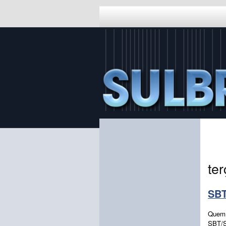
ter
SBT
Quem 
SBT/S