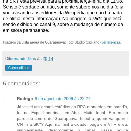
na SKY está prevista para a próxima terça-feira, dia 11/08.
Se isto é verdade ou não, somente saberemos no dia (e já
vou avisando aos editores da Wikipédia que não há nada
de oficial nesta informação). Na imagem, o
slide
que está
sendo exibido no canal 9, sobre a mudança de número da
emissora paranaense.
Imagem da vista aérea de Guarapuava: Foto Studio Cipriano (
ver licença
).
Dilermando Dias
às
20:14
Compartilhar
5 comentários:
Rodrigo
8 de agosto de 2009 às 22:27
Já visitei um destes estúdios da RPC monatdos em stand's,
foi na Expo Londrina, em Abril. Muito legal. Era muito
parecido com o de Guarapuava. E outra, quem vai querer
CNT na SKY? Aquí na minha cidade, pega em VHF, e eu,
simplesmente, desprogamei o canal. Passa pouca