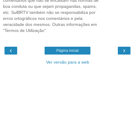
comentários que não se encaixam nas normas de
boa conduta ou que sejam propagandas, spams,
etc. SulBRTV também não se responsabiliza por
erros ortográficos nos comentários e pela
veracidade dos mesmos. Outras informações em
"Termos de Utilização".
‹
›
Página inicial
Ver versão para a web