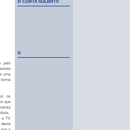
CURTA SULBRTV
o pelo
streia
ira uma
 forma
ul, os
no que
prensa
lista,
e a TV
 desta
 que a