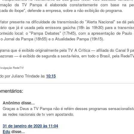
ramação da TV Pampa é elaborada constantemente com base na pes
icada do ibope", defende a empresa, sobre a não exibição do programa.
fator presente na dificuldade de transmissão do "Alerta Nacional" se dá pel
rário que já é usada pela emissora gaúcha (18h às 19h30) para a transmis
onteúdo local: o "Pampa Debates" (17h45), com a apresentação de Paulo 
, o Jornal da Pampa (18h55) e o Atualidades Pampa (19h15).
rama que é exibido originalmente pela TV A Crítica — afiliada do Canal 9 pa
azonas — é exibido de segunda a sexta-feira, em todo o Brasil, pela RedeT
Divulgação RedeTV!
do por
Juliano Trindade
às
10:15
omentários:
Anônimo disse...
Graças a Deus a TV Pampa não é refém desses programas sensacionalist
as redes nacionais de tv vem apostando.
31 de janeiro de 2020 às 11:04
Edu
disse...