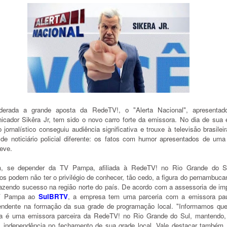
derada a grande aposta da RedeTV!, o "Alerta Nacional", apresentad
icador Sikêra Jr, tem sido o novo carro forte da emissora. No dia de sua e
o jornalístico conseguiu audiência significativa e trouxe à televisão brasile
 de noticiário policial diferente: os fatos com humor apresentados de uma
eve.
, se depender da TV Pampa, afiliada à RedeTV! no Rio Grande do S
os podem não ter o privilégio de conhecer, tão cedo, a figura do pernambuca
fazendo sucesso na região norte do país. De acordo com a assessoria de im
V Pampa ao
SulBRTV
, a empresa tem uma parceria com a emissora pau
endente na formação da sua grade de programação local. "Informamos qu
 é uma emissora parceira da RedeTV! no Rio Grande do Sul, mantendo,
, independência no fechamento de sua grade local. Vale destacar também,