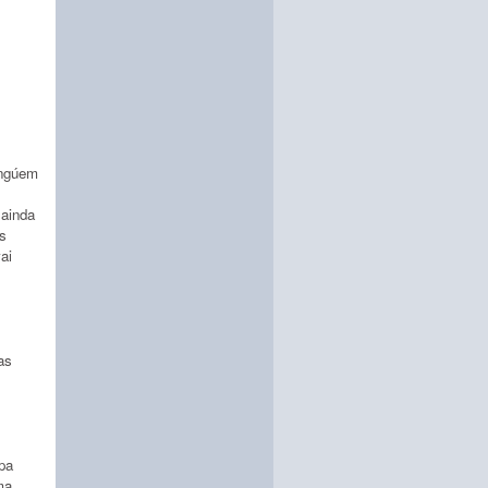
ingúem
 ainda
us
ai
as
pa
ma