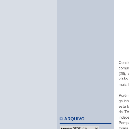
Consi
comun
(28), 
visão
mais l
Porém
gaúch
está 
da T
indep
ARQUIVO
Pampa
forma