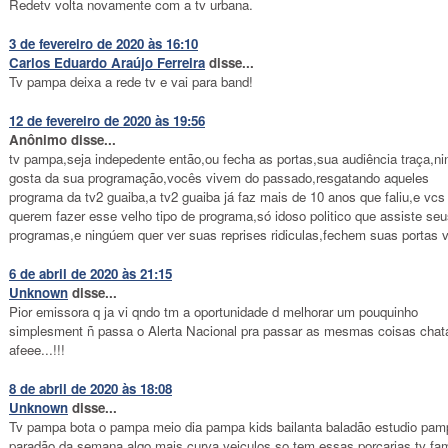
Redetv volta novamente com a tv urbana.
3 de fevereiro de 2020 às 16:10
Carlos Eduardo Araújo Ferreira
disse...
Tv pampa deixa a rede tv e vai para band!
12 de fevereiro de 2020 às 19:56
Anônimo disse...
tv pampa,seja indepedente então,ou fecha as portas,sua audiência traça,n
gosta da sua programação,vocês vivem do passado,resgatando aqueles
programa da tv2 guaiba,a tv2 guaiba já faz mais de 10 anos que faliu,e vcs
querem fazer esse velho tipo de programa,só idoso politico que assiste se
programas,e ningúem quer ver suas reprises ridiculas,fechem suas portas v
6 de abril de 2020 às 21:15
Unknown
disse...
Pior emissora q ja vi qndo tm a oportunidade d melhorar um pouquinho
simplesment ñ passa o Alerta Nacional pra passar as mesmas coisas chat
afeee...!!!
8 de abril de 2020 às 18:08
Unknown
disse...
Tv pampa bota o pampa meio dia pampa kids bailanta baladão estudio pam
paradão da semana algo mais curva veiculos so tem essas porcarias tv fa