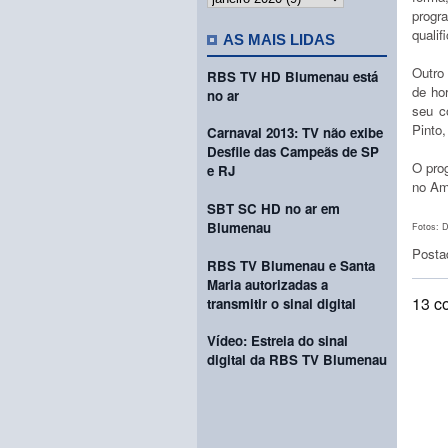
prog
qualif
AS MAIS LIDAS
Outro 
RBS TV HD Blumenau está
de ho
no ar
seu c
Pinto
Carnaval 2013: TV não exibe
Desfile das Campeãs de SP
O prog
e RJ
no Am
SBT SC HD no ar em
Blumenau
Fotos: 
Posta
RBS TV Blumenau e Santa
Maria autorizadas a
13 c
transmitir o sinal digital
Vídeo: Estreia do sinal
digital da RBS TV Blumenau