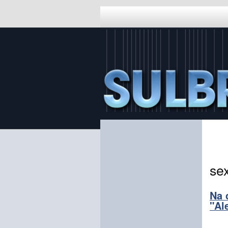
sex
Na 
"Al