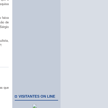
quisa
a faixa
são de
Sérgio
ulista,
V!
as que
VISITANTES ON LINE