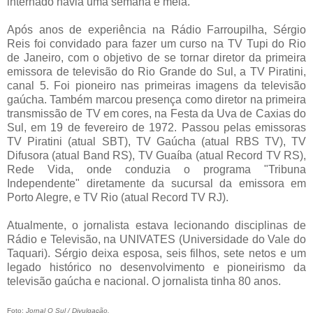
internado havia uma semana e meia.
Após anos de experiência na Rádio Farroupilha, Sérgio
Reis foi convidado para fazer um curso na TV Tupi do Rio
de Janeiro, com o objetivo de se tornar diretor da primeira
emissora de televisão do Rio Grande do Sul, a TV Piratini,
canal 5. Foi pioneiro nas primeiras imagens da televisão
gaúcha. Também marcou presença como diretor na primeira
transmissão de TV em cores, na Festa da Uva de Caxias do
Sul, em 19 de fevereiro de 1972. Passou pelas emissoras
TV Piratini (atual SBT), TV Gaúcha (atual RBS TV), TV
Difusora (atual Band RS), TV Guaíba (atual Record TV RS),
Rede Vida, onde conduzia o programa "Tribuna
Independente" diretamente da sucursal da emissora em
Porto Alegre, e TV Rio (atual Record TV RJ).
Atualmente, o jornalista estava lecionando disciplinas de
Rádio e Televisão, na UNIVATES (Universidade do Vale do
Taquari). Sérgio deixa esposa, seis filhos, sete netos e um
legado histórico no desenvolvimento e pioneirismo da
televisão gaúcha e nacional. O jornalista tinha 80 anos.
Foto:
Jornal O Sul / Divulgação.