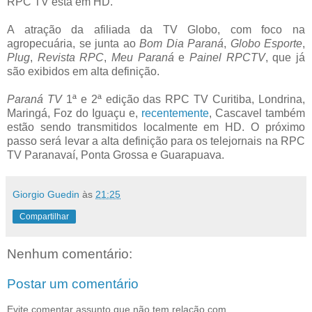
RPC TV está em HD.
A atração da afiliada da TV Globo, com foco na
agropecuária, se junta ao
Bom Dia Paraná
,
Globo Esporte
,
Plug
,
Revista RPC
,
Meu Paraná
e
Painel RPCTV
, que já
são exibidos em alta definição.
Paraná TV
1ª e 2ª edição das RPC TV Curitiba, Londrina,
Maringá, Foz do Iguaçu e,
recentemente
, Cascavel também
estão sendo transmitidos localmente em HD. O próximo
passo será levar a alta definição para os telejornais na RPC
TV Paranavaí, Ponta Grossa e Guarapuava.
Giorgio Guedin
às
21:25
Compartilhar
Nenhum comentário:
Postar um comentário
Evite comentar assunto que não tem relação com