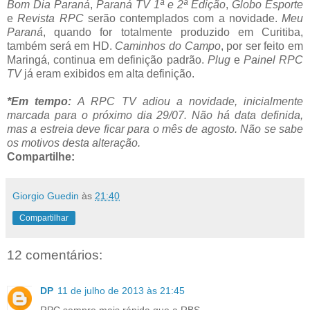
Bom Dia Paraná
,
Paraná TV 1ª e 2ª Edição
,
Globo Esporte
e
Revista RPC
serão contemplados com a novidade.
Meu
Paraná
, quando for totalmente produzido em Curitiba,
também será em HD.
Caminhos do Campo
, por ser feito em
Maringá, continua em definição padrão.
Plug
e
Painel RPC
TV
já eram exibidos em alta definição.
*Em tempo:
A RPC TV adiou a novidade, inicialmente
marcada para o próximo dia 29/07. Não há data definida,
mas a estreia deve ficar para o mês de agosto. Não se sabe
os motivos desta alteração.
Compartilhe:
Giorgio Guedin
às
21:40
Compartilhar
12 comentários:
DP
11 de julho de 2013 às 21:45