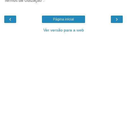
"Termos de Utilização".
‹
›
Página inicial
Ver versão para a web