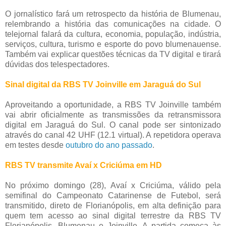
O jornalístico fará um retrospecto da história de Blumenau,
relembrando a história das comunicações na cidade. O
telejornal falará da cultura, economia, população, indústria,
serviços, cultura, turismo e esporte do povo blumenauense.
Também vai explicar questões técnicas da TV digital e tirará
dúvidas dos telespectadores.
Sinal digital da RBS TV Joinville em Jaraguá do Sul
Aproveitando a oportunidade, a RBS TV Joinville também
vai abrir oficialmente as transmissões da retransmissora
digital em Jaraguá do Sul. O canal pode ser sintonizado
através do canal 42 UHF (12.1 virtual). A repetidora operava
em testes desde
outubro do ano passado
.
RBS TV transmite Avaí x Criciúma em HD
No próximo domingo (28), Avaí x Criciúma, válido pela
semifinal do Campeonato Catarinense de Futebol, será
transmitido, direto de Florianópolis, em alta definição para
quem tem acesso ao sinal digital terrestre da RBS TV
Florianópolis, Blumenau e Joinville. A partida começa às