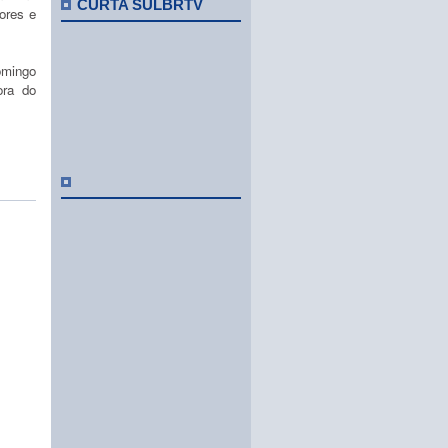
CURTA SULBRTV
ores e
domingo
ora do