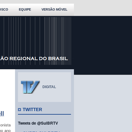
OSCO
EQUIPE
VERSÃO MÓVEL
DIGITAL
TWITTER
ll
Tweets de @SulBRTV
onista
no ano