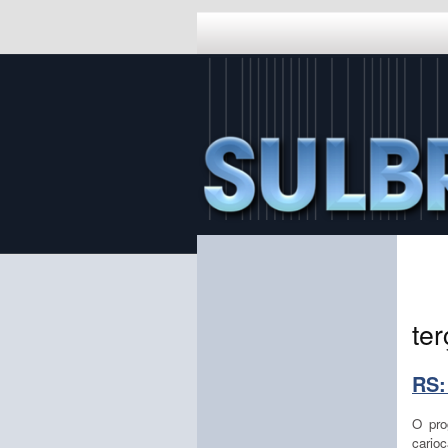
te
RS:
O pr
cario