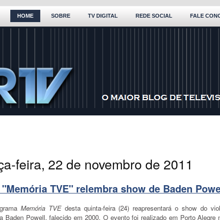
HOME
SOBRE
TV DIGITAL
REDE SOCIAL
FALE CON
rça-feira, 22 de novembro de 2011
 "Memória TVE" relembra show de Baden Powe
ograma
Memória TVE
desta quinta-feira (24) reapresentará o show do viol
ca Baden Powell, falecido em 2000. O evento foi realizado em Porto Alegre 