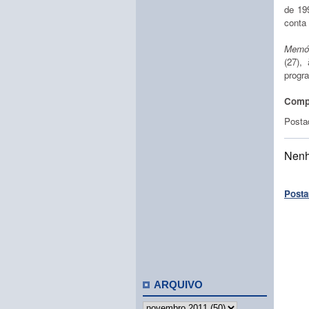
de 19
conta
Memó
(27),
progr
Compa
Posta
Nenh
Posta
ARQUIVO