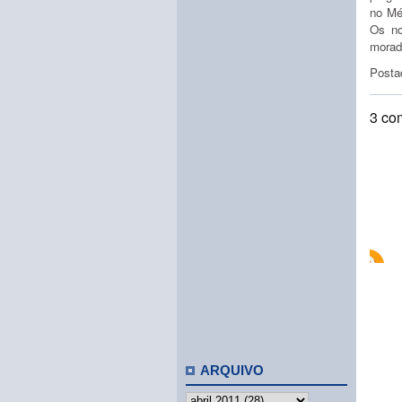
no Mé
Os no
morad
Posta
3 co
ARQUIVO