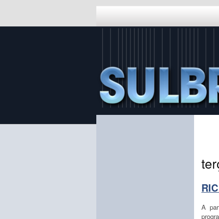
ter
RIC
A par
progr