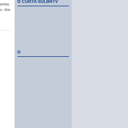
CURTA SULBRTV
antes.
au dos