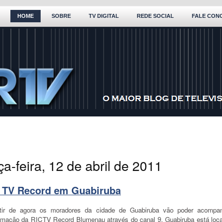
HOME
SOBRE
TV DIGITAL
REDE SOCIAL
FALE CON
ça-feira, 12 de abril de 2011
 TV Record em Guabiruba
tir de agora os moradores da cidade de Guabiruba vão poder acompa
amação da RICTV Record Blumenau através do canal 9. Guabiruba está loca