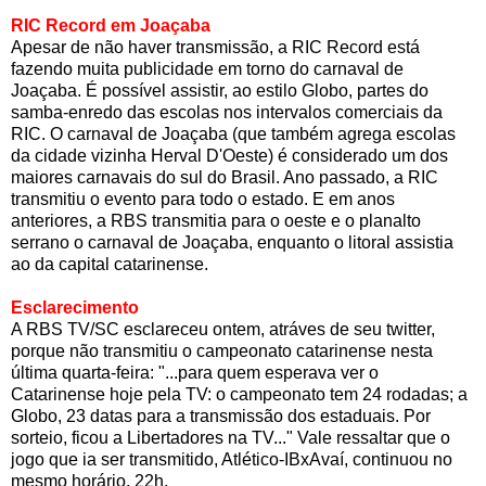
RIC Record em Joaçaba
Apesar de não haver transmissão, a RIC Record está
fazendo muita publicidade em torno do carnaval de
Joaçaba. É possível assistir, ao estilo Globo, partes do
samba-enredo das escolas nos intervalos comerciais da
RIC. O carnaval de Joaçaba (que também agrega escolas
da cidade vizinha Herval D'Oeste) é considerado um dos
maiores carnavais do sul do Brasil. Ano passado, a RIC
transmitiu o evento para todo o estado. E em anos
anteriores, a RBS transmitia para o oeste e o planalto
serrano o carnaval de Joaçaba, enquanto o litoral assistia
ao da capital catarinense.
Esclarecimento
A RBS TV/SC esclareceu ontem, atráves de seu twitter,
porque não transmitiu o campeonato catarinense nesta
última quarta-feira: "
...para quem esperava ver o
Catarinense hoje pela TV: o campeonato tem 24 rodadas; a
Globo, 23 datas para a transmissão dos estaduais.
Por
sorteio, ficou a Libertadores na TV..." Vale ressaltar que o
jogo que ia ser transmitido, Atlético-IBxAvaí, continuou no
mesmo horário. 22h.