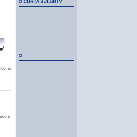
CURTA SULBRTV
ndo no
lado e