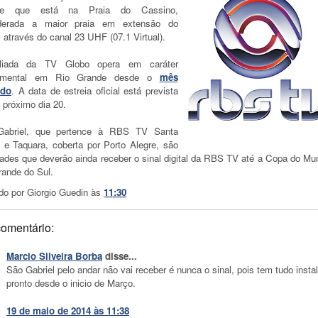
de que está na Praia do Cassino,
derada a maior praia em extensão do
, através do canal 23 UHF (07.1 Virtual).
iliada da TV Globo opera em caráter
rimental em Rio Grande desde o
mês
ado
. A data de estreia oficial está prevista
o próximo dia 20.
abriel, que pertence à RBS TV Santa
, e Taquara, coberta por Porto Alegre, são
dades que deverão ainda receber o sinal digital da RBS TV até a Copa do Mu
rande do Sul.
do por
Giorgio Guedin
às
11:30
omentário:
Marcio Silveira Borba
disse...
São Gabriel pelo andar não vai receber é nunca o sinal, pois tem tudo insta
pronto desde o inicio de Março.
19 de maio de 2014 às 11:38