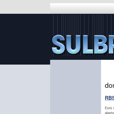
do
RBS
Está n
abert