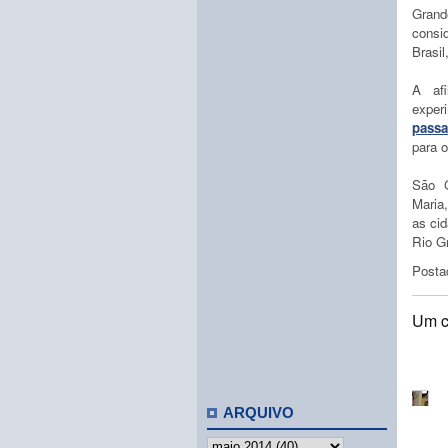
Gran
consi
Brasil
A af
expe
pass
para 
São G
Maria
as ci
Rio G
Posta
Um c
ARQUIVO