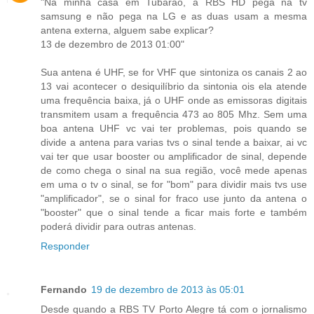
"Na minha casa em Tubarão, a RBS HD pega na tv
samsung e não pega na LG e as duas usam a mesma
antena externa, alguem sabe explicar?
13 de dezembro de 2013 01:00"
Sua antena é UHF, se for VHF que sintoniza os canais 2 ao
13 vai acontecer o desiquilíbrio da sintonia ois ela atende
uma frequência baixa, já o UHF onde as emissoras digitais
transmitem usam a frequência 473 ao 805 Mhz. Sem uma
boa antena UHF vc vai ter problemas, pois quando se
divide a antena para varias tvs o sinal tende a baixar, ai vc
vai ter que usar booster ou amplificador de sinal, depende
de como chega o sinal na sua região, você mede apenas
em uma o tv o sinal, se for "bom" para dividir mais tvs use
"amplificador", se o sinal for fraco use junto da antena o
"booster" que o sinal tende a ficar mais forte e também
poderá dividir para outras antenas.
Responder
Fernando
19 de dezembro de 2013 às 05:01
Desde quando a RBS TV Porto Alegre tá com o jornalismo