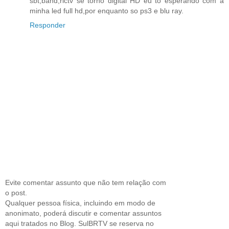
sbt,band,rictv se torno digital HD eu to esperando com a
minha led full hd,por enquanto so ps3 e blu ray.
Responder
Evite comentar assunto que não tem relação com
o post.
Qualquer pessoa física, incluindo em modo de
anonimato, poderá discutir e comentar assuntos
aqui tratados no Blog. SulBRTV se reserva no