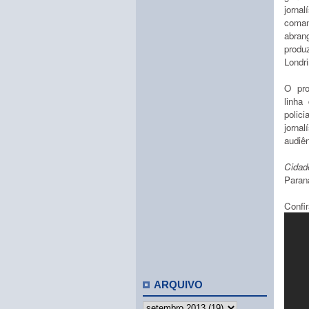
jorna
coma
abra
produ
Londri
O pro
linha
polici
jorna
audiên
Cidad
Paran
Confi
ARQUIVO