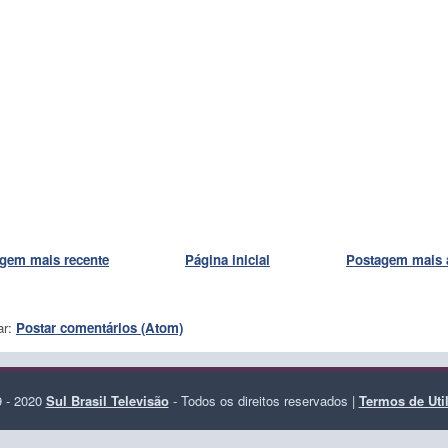
gem mais recente
Página inicial
Postagem mais 
ar:
Postar comentários (Atom)
 - 2020
Sul Brasil Televisão
- Todos os direitos reservados |
Termos de Uti