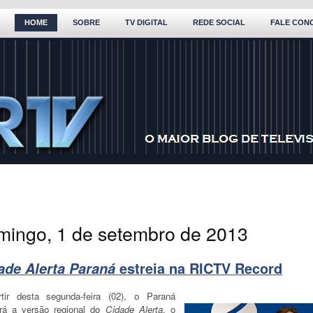
HOME
SOBRE
TV DIGITAL
REDE SOCIAL
FALE CON
mingo, 1 de setembro de 2013
ade Alerta Paraná
estreia na RICTV Record
tir desta segunda-feira (02), o Paraná
rá a versão regional do
Cidade Alerta
, o