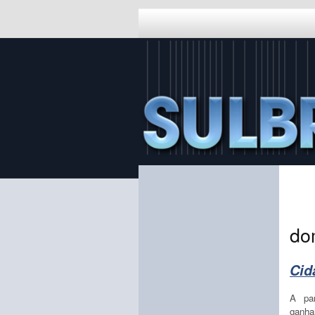
do
Cid
A par
ganha