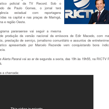
lístico policial da TV Record. Sob o
ndo de Paulo Gomes, o jornal terá
ngência estadual com reportagens
zidas na capital e nas praças de Maringá,
na e região Oeste.
grama paranaense vai seguir a mesma
 de produção da versão nacional da emissora de Edir Macedo, com mat
ais, prestação de serviço, jornalismo comunitário e assuntos de entretenim
lístico apresentado por Marcelo Rezende vem conquistando bons índi
cia.
e Alerta Paraná
vai ao ar de segunda a sexta, das 19h às 19h55, na RICTV 
á.
ra a chamada: