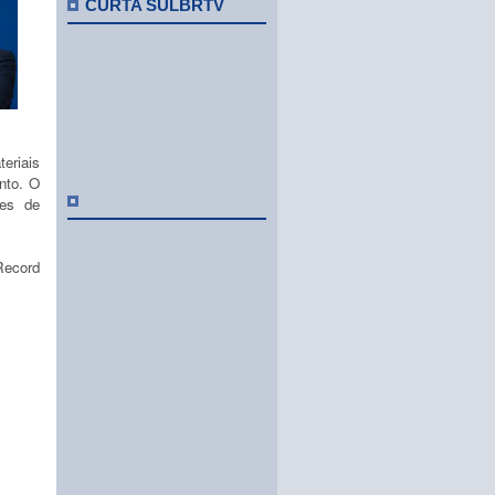
CURTA SULBRTV
eriais
ento. O
ces de
Record