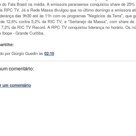
io do Fala Brasil na média. A emissora paranaense conquistou share de 25% 
a RPC TV. Já a Rede Massa divulgou que no último domingo a emissora ati
liderança das 9h30 até às 11h com os programas "Negócios da Terra", que ga
 de 12,6% contra 5,2% da RIC TV, e "Sertanejo da Massa", com share de
a 7,2% da RIC TV Record. A RPC TV conquistou liderança no horário. Os n
 Ibope - Grande Curitiba.
rtilhe:
do por
Giorgio Guedin
às
02:10
um comentário:
r um comentário