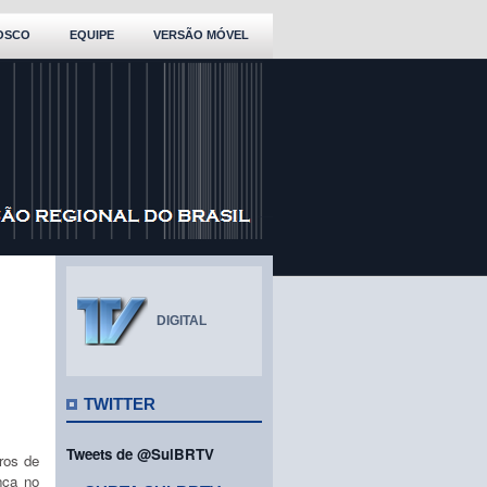
OSCO
EQUIPE
VERSÃO MÓVEL
DIGITAL
TWITTER
Tweets de @SulBRTV
ros de
nça no