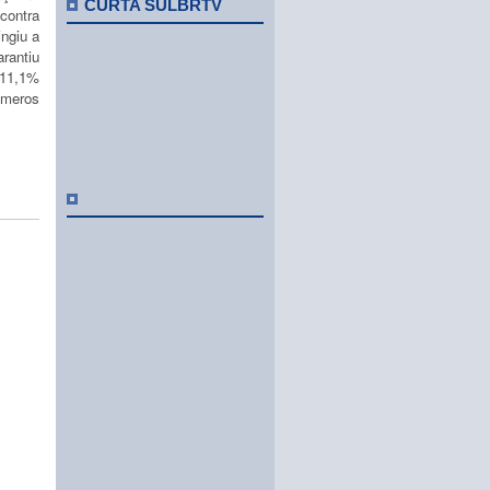
CURTA SULBRTV
contra
ngiu a
rantiu
 11,1%
úmeros