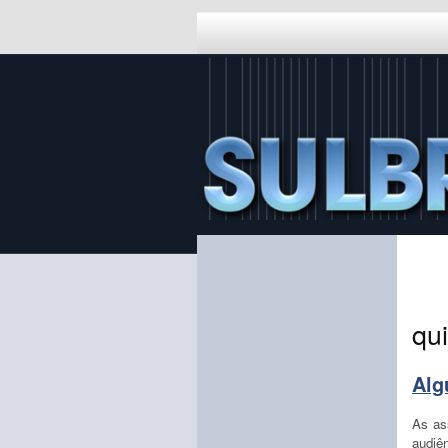
qui
Alg
As as
audiê