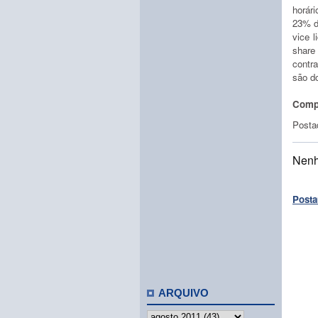
horár
23% d
vice 
share
contr
são do
Compa
Posta
Nenh
Posta
ARQUIVO