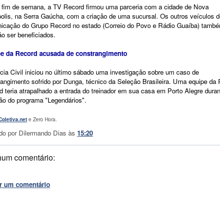
 fim de semana, a TV Record firmou uma parceria com a cidade de Nova
polis, na Serra Gaúcha, com a criação de uma sucursal. Os outros veículos d
icação do Grupo Record no estado (Correio do Povo e Rádio Guaíba) tamb
o ser beneficiados.
e da Record acusada de constrangimento
cia Civil iniciou no último sábado uma investigação sobre um caso de
angimento sofrido por Dunga, técnico da Seleção Brasileira.
Uma equipe da 
 teria atrapalhado a entrada do treinador em sua casa em Porto Alegre duran
ção do programa "Legendários".
Coletiva.net
e Zero Hora.
do por
Dilermando Dias
às
15:20
um comentário:
r um comentário